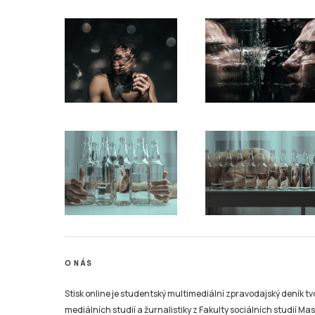
O NÁS
Stisk online je studentský multimediální zpravodajský deník t
mediálních studií a žurnalistiky z Fakulty sociálních studií Ma