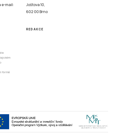
a e-mail:
Joštova 10,
602 00 Brno
REDAKCE
dle
odajském
o
li formě