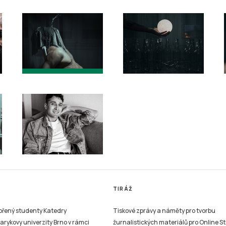
TIRÁŽ
vořený studenty Katedry
Tiskové zprávy a náměty pro tvorbu
sarykovy univerzity Brno v rámci
žurnalistických materiálů pro Online St