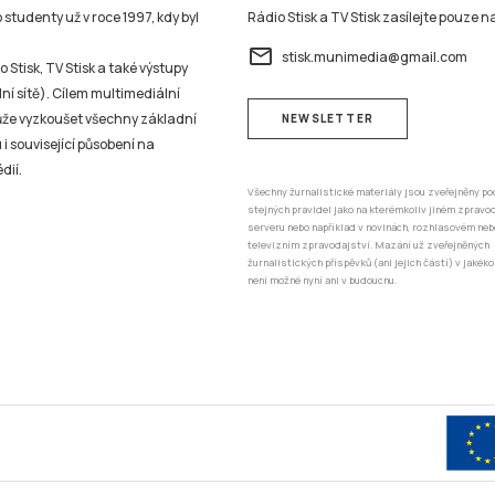
studenty už v roce 1997, kdy byl
Rádio Stisk a TV Stisk zasílejte pouze n
email
stisk.munimedia@gmail.com
 Stisk, TV Stisk a také výstupy
ní sítě). Cílem multimediální
může vyzkoušet všechny základní
NEWSLETTER
 i související působení na
dií.
Všechny žurnalistické materiály jsou zveřejněny po
stejných pravidel jako na kterémkoliv jiném zprav
serveru nebo například v novinách, rozhlasovém neb
televizním zpravodajství. Mazání už zveřejněných
žurnalistických příspěvků (ani jejich částí) v jakéko
není možné nyní ani v budoucnu.