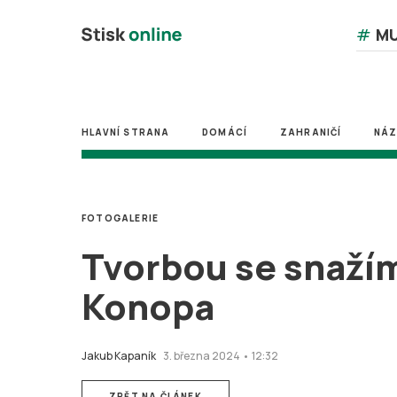
#
MU
HLAVNÍ STRANA
DOMÁCÍ
ZAHRANIČÍ
NÁ
FOTOGALERIE
Tvorbou se snažím 
Konopa
Jakub Kapaník
3. března 2024 • 12:32
ZPĚT NA ČLÁNEK