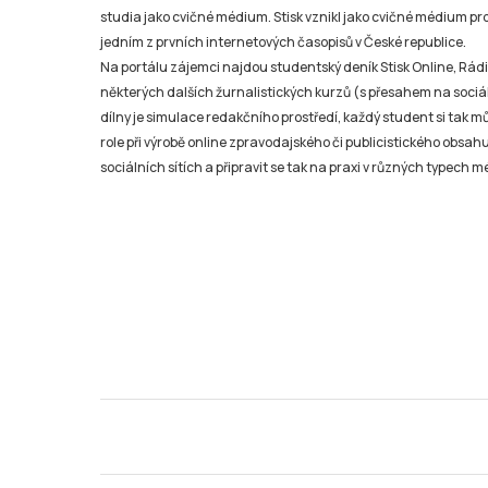
studia jako cvičné médium. Stisk vznikl jako cvičné médium pro 
jedním z prvních internetových časopisů v České republice.
Na portálu zájemci najdou studentský deník Stisk Online, Rádio
některých dalších žurnalistických kurzů (s přesahem na sociál
dílny je simulace redakčního prostředí, každý student si tak 
role při výrobě online zpravodajského či publicistického obsahu
sociálních sítích a připravit se tak na praxi v různých typech mé