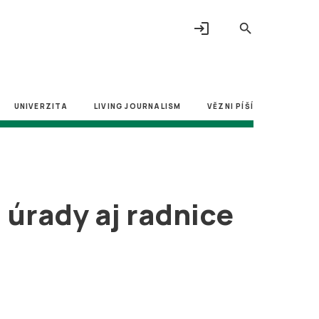
login
search
UNIVERZITA
LIVING JOURNALISM
VĚZNI PÍŠÍ
i úrady aj radnice