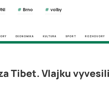
NI
#
Brno
#
volby
ZORY
EKONOMIKA
KULTURA
SPORT
ROZHOVORY
za Tibet. Vlajku vyvesil