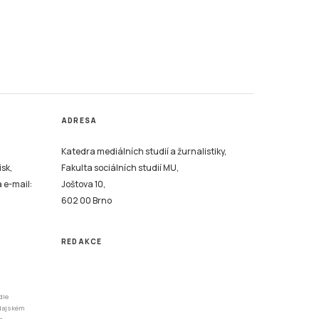
ADRESA
Katedra mediálních studií a žurnalistiky,
isk,
Fakulta sociálních studií MU,
a e-mail:
Joštova 10,
602 00 Brno
REDAKCE
dle
odajském