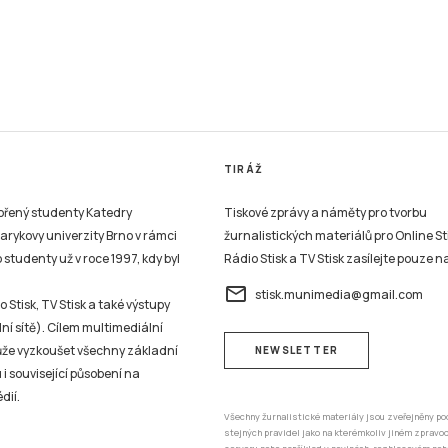
TIRÁŽ
vořený studenty Katedry
Tiskové zprávy a náměty pro tvorbu
sarykovy univerzity Brno v rámci
žurnalistických materiálů pro Online St
studenty už v roce 1997, kdy byl
Rádio Stisk a TV Stisk zasílejte pouze n
email
stisk.munimedia@gmail.com
 Stisk, TV Stisk a také výstupy
ní sítě). Cílem multimediální
může vyzkoušet všechny základní
NEWSLETTER
 i související působení na
dií.
Všechny žurnalistické materiály jsou zveřejněny po
stejných pravidel jako na kterémkoliv jiném zprav