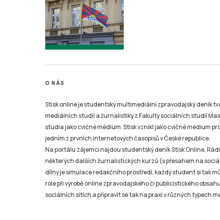
O NÁS
Stisk online je studentský multimediální zpravodajský deník t
mediálních studií a žurnalistiky z Fakulty sociálních studií Ma
studia jako cvičné médium. Stisk vznikl jako cvičné médium pro 
jedním z prvních internetových časopisů v České republice.
Na portálu zájemci najdou studentský deník Stisk Online, Rádio
některých dalších žurnalistických kurzů (s přesahem na sociál
dílny je simulace redakčního prostředí, každý student si tak 
role při výrobě online zpravodajského či publicistického obsahu
sociálních sítích a připravit se tak na praxi v různých typech mé