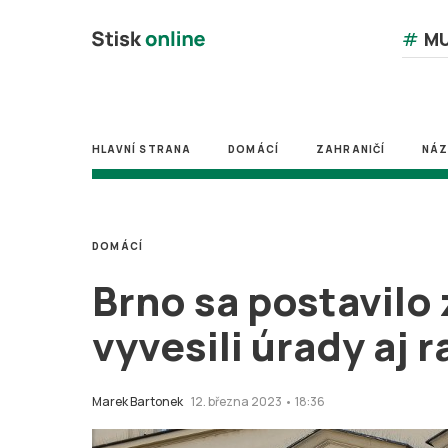
#
MU
HLAVNÍ STRANA
DOMÁCÍ
ZAHRANIČÍ
NÁ
DOMÁCÍ
Brno sa postavilo 
vyvesili úrady aj 
Marek Bartonek
12. března 2023 • 18:36