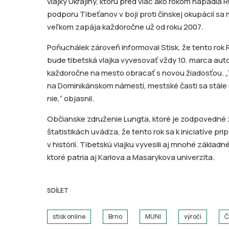
vlajky Ukrajiny, ktorú pred viac ako rokom napadla 
podporu Tibeťanov v boji proti čínskej okupácií sa
veľkom zapája každoročne už od roku 2007.
Poňuchálek zároveň informoval Stisk, že tento rok
bude tibetská vlajka vyvesovať vždy 10. marca aut
každoročne na mesto obracať s novou žiadosťou. „T
na Dominikánskom námestí, mestské časti sa stále 
nie,“ objasnil.
Občianske združenie Lungta, ktoré je zodpovedné za
štatistikách uvádza, že tento rok sa k iniciatíve pri
v histórií. Tibetskú vlajku vyvesili aj mnohé základ
ktoré patria aj Karlova a Masarykova univerzita.
SDÍLET
stisk online
Brno
MUNI
výročí
Č