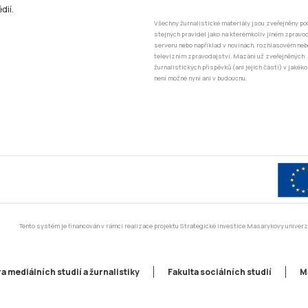
dií.
Všechny žurnalistické materiály jsou zveřejněny po
stejných pravidel jako na kterémkoliv jiném zprav
serveru nebo například v novinách, rozhlasovém neb
televizním zpravodajství. Mazání už zveřejněných
žurnalistických příspěvků (ani jejich částí) v jakéko
není možné nyní ani v budoucnu.
Tento systém je financován v rámci realizace projektu Strategické investice Masarykovy unive
a mediálních studií a žurnalistiky
Fakulta sociálních studií
M