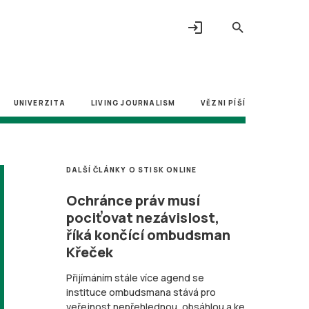
login
search
UNIVERZITA
LIVING JOURNALISM
VĚZNI PÍŠÍ
DALŠÍ ČLÁNKY O STISK ONLINE
Ochránce práv musí
pociťovat nezávislost,
říká končící ombudsman
Křeček
Přijímáním stále více agend se
instituce ombudsmana stává pro
veřejnost nepřehlednou, obsáhlou a ke