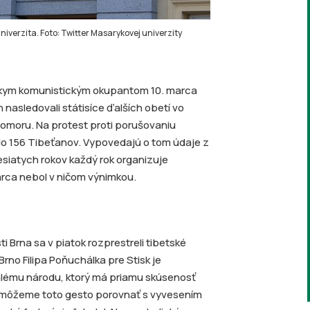
univerzita. Foto: Twitter Masarykovej univerzity
nskym komunistickým okupantom 10. marca
 nasledovali státisíce ďalších obetí vo
omoru. Na protest proti porušovaniu
lo 156 Tibeťanov. Vypovedajú o tom údaje z
siatych rokov každý rok organizuje
marca nebol v ničom výnimkou.
 Brna sa v piatok rozprestreli tibetské
rno Filipa Poňuchálka pre Stisk je
malému národu, ktorý má priamu skúsenosť
e môžeme toto gesto porovnať s vyvesením