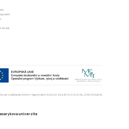
dle
odajském
o
li formě
rzity do vzdělávání SIMU+ registrační číslo CZ.02.2.67/0.0/0.0/16_016/0002416.
asarykova univerzita