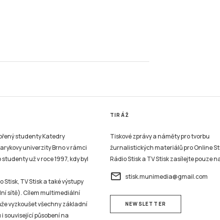
TIRÁŽ
vořený studenty Katedry
Tiskové zprávy a náměty pro tvorbu
sarykovy univerzity Brno v rámci
žurnalistických materiálů pro Online St
studenty už v roce 1997, kdy byl
Rádio Stisk a TV Stisk zasílejte pouze n
email
stisk.munimedia@gmail.com
 Stisk, TV Stisk a také výstupy
ní sítě). Cílem multimediální
může vyzkoušet všechny základní
NEWSLETTER
 i související působení na