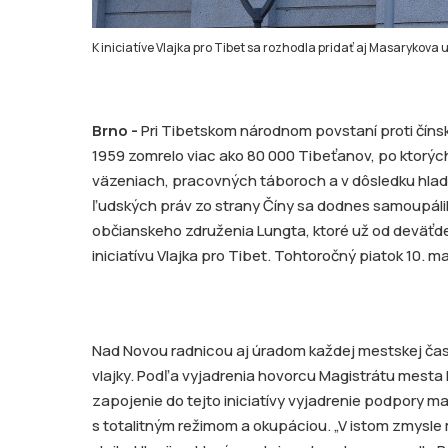
K iniciatíve Vlajka pro Tibet sa rozhodla pridať aj Masarykova 
Brno -
Pri Tibetskom národnom povstaní proti čí
1959 zomrelo viac ako 80 000 Tibeťanov, po ktorých
väzeniach, pracovných táboroch a v dôsledku hlad
ľudských práv zo strany Číny sa dodnes samoupáli
občianskeho združenia Lungta, ktoré už od deväťde
iniciatívu Vlajka pro Tibet. Tohtoročný piatok 10. 
Nad Novou radnicou aj úradom každej mestskej časti
vlajky. Podľa vyjadrenia hovorcu Magistrátu mesta B
zapojenie do tejto iniciatívy vyjadrenie podpory 
s totalitným režimom a okupáciou. „V istom zmysl