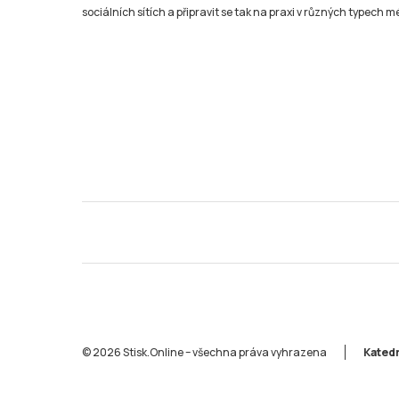
sociálních sítích a připravit se tak na praxi v různých typech mé
© 2026 Stisk.Online – všechna práva vyhrazena
Katedr