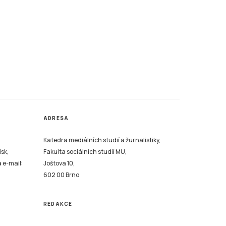
ADRESA
Katedra mediálních studií a žurnalistiky,
isk,
Fakulta sociálních studií MU,
a e-mail:
Joštova 10,
602 00 Brno
REDAKCE