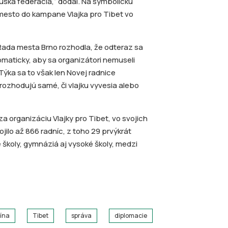
Ruská federácia,“ dodal. Na symbolickú
 mesto do kampane Vlajka pro Tibet vo
 Rada mesta Brno rozhodla, že odteraz sa
omaticky, aby sa organizátori nemuseli
ýka sa to však len Novej radnice
rozhodujú samé, či vlajku vyvesia alebo
 organizáciu Vlajky pro Tibet, vo svojich
pojilo až 866 radníc, z toho 29 prvýkrát
né školy, gymnáziá aj vysoké školy, medzi
ína
Tibet
správa
diplomacie