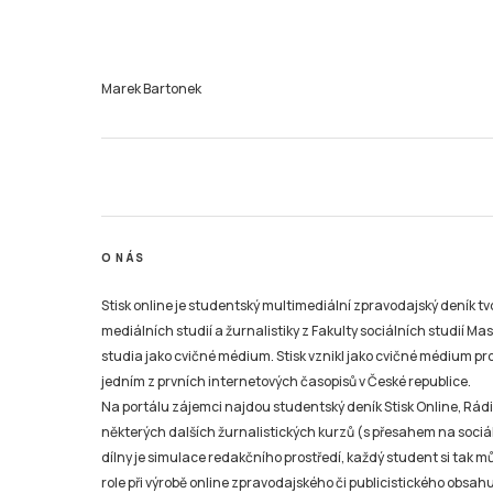
Marek Bartonek
O NÁS
Stisk online je studentský multimediální zpravodajský deník t
mediálních studií a žurnalistiky z Fakulty sociálních studií Ma
studia jako cvičné médium. Stisk vznikl jako cvičné médium pro 
jedním z prvních internetových časopisů v České republice.
Na portálu zájemci najdou studentský deník Stisk Online, Rádio
některých dalších žurnalistických kurzů (s přesahem na sociál
dílny je simulace redakčního prostředí, každý student si tak 
role při výrobě online zpravodajského či publicistického obsahu