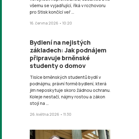
všemu se vyjadřující, říká v rozhovoru
pro Stisk končící veř ...
16. června 2026 • 10:20
Bydlení na nejistých
základech: Jak podnájem
připravuje brněnské
studenty o domov
Tisíce brněnských studentů bydlí v
podnájmu, právní formě bydlení, která
jim neposkytuje skoro žádnou ochranu.
Koleje nestačí, nájmy rostou a zákon
stojí na ...
26. května 2026 • 11:30