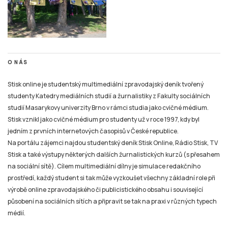
O NÁS
Stisk online je studentský multimediální zpravodajský deník tvořený
studenty Katedry mediálních studií a žurnalistiky z Fakulty sociálních
studií Masarykovy univerzity Brno v rámci studia jako cvičné médium.
Stisk vznikl jako cvičné médium pro studenty už v roce 1997, kdy byl
jedním z prvních internetových časopisů v České republice.
Na portálu zájemci najdou studentský deník Stisk Online, Rádio Stisk, TV
Stisk a také výstupy některých dalších žurnalistických kurzů (s přesahem
na sociální sítě). Cílem multimediální dílny je simulace redakčního
prostředí, každý student si tak může vyzkoušet všechny základní role při
výrobě online zpravodajského či publicistického obsahu i související
působení na sociálních sítích a připravit se tak na praxi v různých typech
médií.