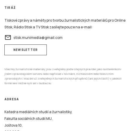
TIRÁŽ
Tiskové zprávy a náměty pro tvorbu žurnalistických materiálů pro Online
Stisk, Rádio Stisk a TV Stisk zasílejte pouze na e-mail:
email
stisk.munimedia@gmail.com
NEWSLETTER
Všechny žurnalistické materiály jsou zveřejněny podle stejných pravidel jako na kterémkoliv
jiném zpravodajském serveru nebo například v novinách, rozhlasovém nebo televizním
zpravodajství. Mazání už zveřejněných žurnalistických příspěvků (ani jejich částí) v jakékoli
formě není možné nyní ani v budoucnu.
ADRESA
Katedra mediálních studií a žurnalistiky,
Fakulta sociálních studií MU,
Joštova 10,