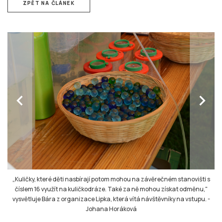
ZPĚT NA ČLÁNEK
chevron_left
chevron_right
„Kuličky, které děti nasbírají potom mohou na závěrečném stanovišti s
číslem 16 využít na kuličkodráze. Také za ně mohou získat odměnu,"
vysvětluje Bára z organizace Lipka, která vítá návštěvníky na vstupu.
-
Johana Horáková