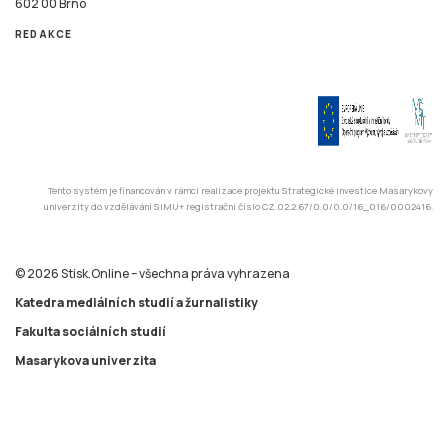
602 00 Brno
REDAKCE
Tento systém je financován v rámci realizace projektu Strategické investice Masarykovy
univerzity do vzdělávání SIMU+ registrační číslo CZ.02.2.67/0.0/0.0/16_016/0002416.
© 2026 Stisk.Online – všechna práva vyhrazena
Katedra mediálních studií a žurnalistiky
Fakulta sociálních studií
Masarykova univerzita