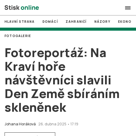
HLAVNÍ STRANA
DOMÁCÍ
ZAHRANIČÍ
NÁZORY
EKONOMI
search
FOTOGALERIE
#
MUNI
Fotoreportáž: Na
#
Brno
Kraví hoře
#
volby
návštěvníci slavili
login
PŘIHLÁSIT SE
Den Země sbíráním
Zapomněli jste heslo?
Založit nový účet
skleněnek
Johana Horáková
26. dubna 2025 • 17:19