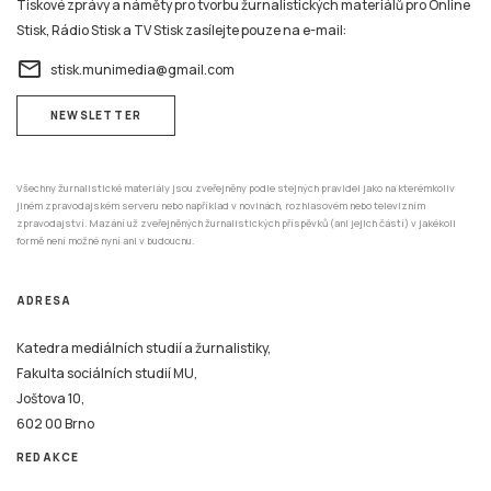
Tiskové zprávy a náměty pro tvorbu žurnalistických materiálů pro Online
Stisk, Rádio Stisk a TV Stisk zasílejte pouze na e-mail:
email
stisk.munimedia@gmail.com
NEWSLETTER
Všechny žurnalistické materiály jsou zveřejněny podle stejných pravidel jako na kterémkoliv
jiném zpravodajském serveru nebo například v novinách, rozhlasovém nebo televizním
zpravodajství. Mazání už zveřejněných žurnalistických příspěvků (ani jejich částí) v jakékoli
formě není možné nyní ani v budoucnu.
ADRESA
Katedra mediálních studií a žurnalistiky,
Fakulta sociálních studií MU,
Joštova 10,
602 00 Brno
REDAKCE