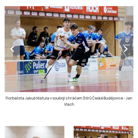
chevron_left
chevron_right
Florbalista Jakub Matula v souboji s hráčem Štírů České Budějovice
-
Jan
Vlach