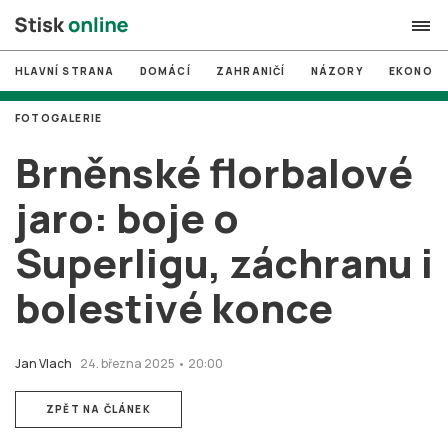
HLAVNÍ STRANA
DOMÁCÍ
ZAHRANIČÍ
NÁZORY
EKONOMI
search
FOTOGALERIE
#
MUNI
Brněnské florbalové
#
Brno
jaro: boje o
#
volby
Superligu, záchranu i
login
PŘIHLÁSIT SE
bolestivé konce
Zapomněli jste heslo?
Založit nový účet
Jan Vlach
24. března 2025 • 20:00
ZPĚT NA ČLÁNEK