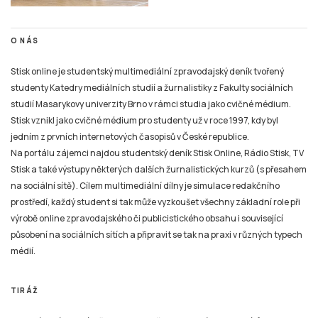
O NÁS
Stisk online je studentský multimediální zpravodajský deník tvořený
studenty Katedry mediálních studií a žurnalistiky z Fakulty sociálních
studií Masarykovy univerzity Brno v rámci studia jako cvičné médium.
Stisk vznikl jako cvičné médium pro studenty už v roce 1997, kdy byl
jedním z prvních internetových časopisů v České republice.
Na portálu zájemci najdou studentský deník Stisk Online, Rádio Stisk, TV
Stisk a také výstupy některých dalších žurnalistických kurzů (s přesahem
na sociální sítě). Cílem multimediální dílny je simulace redakčního
prostředí, každý student si tak může vyzkoušet všechny základní role při
výrobě online zpravodajského či publicistického obsahu i související
působení na sociálních sítích a připravit se tak na praxi v různých typech
médií.
TIRÁŽ