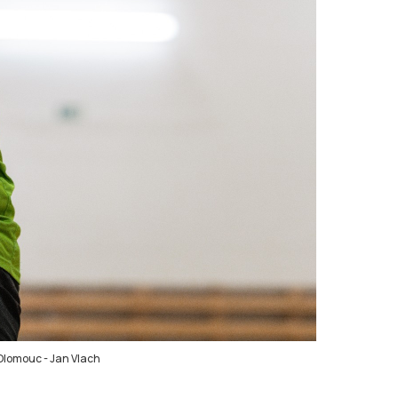
S Olomouc
-
Jan Vlach