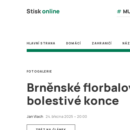
#
MU
HLAVNÍ STRANA
DOMÁCÍ
ZAHRANIČÍ
NÁ
FOTOGALERIE
Brněnské florbalov
bolestivé konce
Jan Vlach
24. března 2025 • 20:00
ZPĚT NA ČLÁNEK