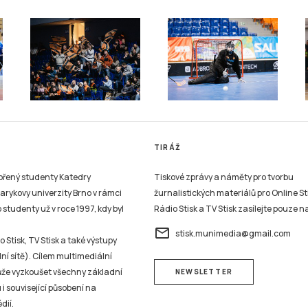
TIRÁŽ
vořený studenty Katedry
Tiskové zprávy a náměty pro tvorbu
sarykovy univerzity Brno v rámci
žurnalistických materiálů pro Online St
studenty už v roce 1997, kdy byl
Rádio Stisk a TV Stisk zasílejte pouze n
email
stisk.munimedia@gmail.com
 Stisk, TV Stisk a také výstupy
ní sítě). Cílem multimediální
může vyzkoušet všechny základní
NEWSLETTER
 i související působení na
dií.