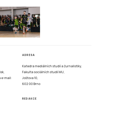
ADRESA
Katedra mediálních studií a žurnalistiky,
isk,
Fakulta sociálních studií MU,
a e-mail:
Joštova 10,
602 00 Brno
REDAKCE