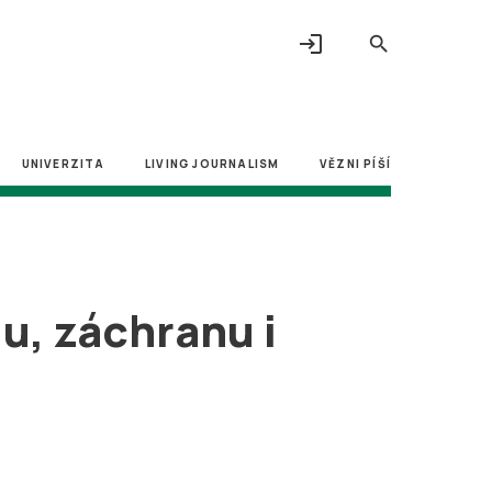
login
search
UNIVERZITA
LIVING JOURNALISM
VĚZNI PÍŠÍ
u, záchranu i