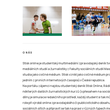
O NÁS
Stisk online je studentský multimediální zpravodajský deník t
mediálních studií a žurnalistiky z Fakulty sociálních studií Ma
studia jako cvičné médium. Stisk vznikl jako cvičné médium pro 
jedním z prvních internetových časopisů v České republice.
Na portálu zájemci najdou studentský deník Stisk Online, Rádio
některých dalších žurnalistických kurzů (s přesahem na sociál
dílny je simulace redakčního prostředí, každý student si tak 
role při výrobě online zpravodajského či publicistického obsahu
sociálních sítích a připravit se tak na praxi v různých typech mé