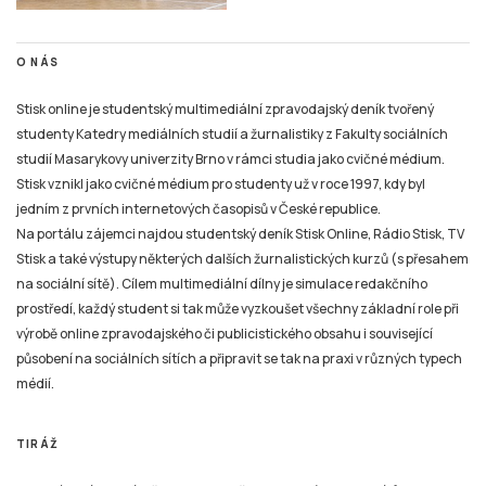
O NÁS
Stisk online je studentský multimediální zpravodajský deník tvořený
studenty Katedry mediálních studií a žurnalistiky z Fakulty sociálních
studií Masarykovy univerzity Brno v rámci studia jako cvičné médium.
Stisk vznikl jako cvičné médium pro studenty už v roce 1997, kdy byl
jedním z prvních internetových časopisů v České republice.
Na portálu zájemci najdou studentský deník Stisk Online, Rádio Stisk, TV
Stisk a také výstupy některých dalších žurnalistických kurzů (s přesahem
na sociální sítě). Cílem multimediální dílny je simulace redakčního
prostředí, každý student si tak může vyzkoušet všechny základní role při
výrobě online zpravodajského či publicistického obsahu i související
působení na sociálních sítích a připravit se tak na praxi v různých typech
médií.
TIRÁŽ