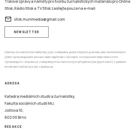
Tiskové zprávy a náměty pro tvorbu žurnalistických materiálů pro Online
Stisk, Rádio Stisk a TV Stisk zasílejte pouze na e-mail:
email
stisk.munimedia@gmail.com
NEWSLETTER
Všechny žurnalistické materiály jsou zveřejněny podle stejných pravidel jako na kterémkoliv
jiném zpravodajském serveru nebo například v novinách, rozhlasovém nebo televizním
zpravodajství. Mazání už zveřejněných žurnalistických příspěvků (ani jejich částí) v jakékoli
formě není možné nyní ani v budoucnu.
ADRESA
Katedra mediálních studií a žurnalistiky,
Fakulta sociálních studií MU,
Joštova 10,
602 00 Brno
REDAKCE