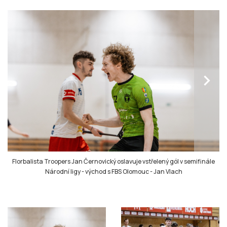
chevron_right
Florbalista Troopers Jan Černovický oslavuje vstřelený gól v semifinále
Národní ligy - východ s FBS Olomouc
-
Jan Vlach