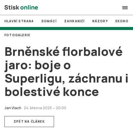
HLAVNÍ STRANA
DOMÁCÍ
ZAHRANIČÍ
NÁZORY
EKONOMI
search
FOTOGALERIE
#
MUNI
Brněnské florbalové
#
Brno
jaro: boje o
#
volby
Superligu, záchranu i
login
PŘIHLÁSIT SE
bolestivé konce
Zapomněli jste heslo?
Založit nový účet
Jan Vlach
24. března 2025 • 20:00
ZPĚT NA ČLÁNEK