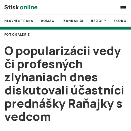
HLAVNÍ STRANA
DOMÁCÍ
ZAHRANIČÍ
NÁZORY
EKONOMI
search
FOTOGALERIE
#
MUNI
O popularizácii vedy
#
Brno
či profesných
#
volby
zlyhaniach dnes
login
PŘIHLÁSIT SE
diskutovali účastníci
Zapomněli jste heslo?
Založit nový účet
prednášky Raňajky s
vedcom