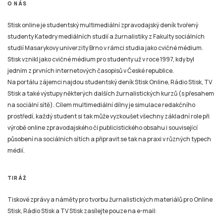
O NÁS
Stisk online je studentský multimediální zpravodajský deník tvořený
studenty Katedry mediálních studií a žurnalistiky z Fakulty sociálních
studií Masarykovy univerzity Brno v rámci studia jako cvičné médium.
Stisk vznikl jako cvičné médium pro studenty už v roce 1997, kdy byl
jedním z prvních internetových časopisů v České republice.
Na portálu zájemci najdou studentský deník Stisk Online, Rádio Stisk, TV
Stisk a také výstupy některých dalších žurnalistických kurzů (s přesahem
na sociální sítě). Cílem multimediální dílny je simulace redakčního
prostředí, každý student si tak může vyzkoušet všechny základní role při
výrobě online zpravodajského či publicistického obsahu i související
působení na sociálních sítích a připravit se tak na praxi v různých typech
médií.
TIRÁŽ
Tiskové zprávy a náměty pro tvorbu žurnalistických materiálů pro Online
Stisk, Rádio Stisk a TV Stisk zasílejte pouze na e-mail: