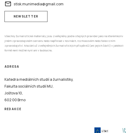
email
stisk.munimedia@gmail.com
NEWSLETTER
Všechny žurnalistické materiály jsou zveřejněny podle stejných pravidel jako na kterémkoliv
jiném zpravodajském serveru nebo například v novinách, rozhlasovém nebo televizním
zpravodajství. Mazání už zveřejněných žurnalistických příspěvků (ani jejich částí) v jakékoli
formě není možné nyní ani v budoucnu.
ADRESA
Katedra mediálních studií a žurnalistiky,
Fakulta sociálních studií MU,
Joštova 10,
602 00 Brno
REDAKCE