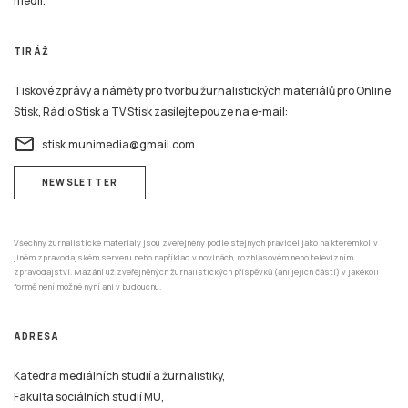
médií.
TIRÁŽ
Tiskové zprávy a náměty pro tvorbu žurnalistických materiálů pro Online
Stisk, Rádio Stisk a TV Stisk zasílejte pouze na e-mail:
email
stisk.munimedia@gmail.com
NEWSLETTER
Všechny žurnalistické materiály jsou zveřejněny podle stejných pravidel jako na kterémkoliv
jiném zpravodajském serveru nebo například v novinách, rozhlasovém nebo televizním
zpravodajství. Mazání už zveřejněných žurnalistických příspěvků (ani jejich částí) v jakékoli
formě není možné nyní ani v budoucnu.
ADRESA
Katedra mediálních studií a žurnalistiky,
Fakulta sociálních studií MU,