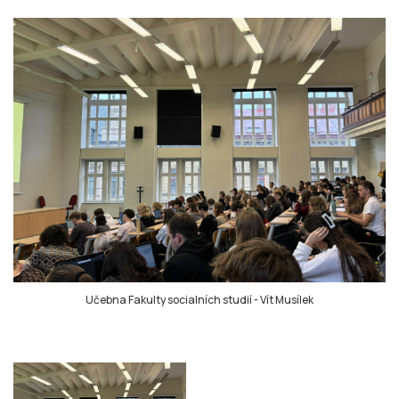
Učebna Fakulty socialních studií
-
Vít Musílek