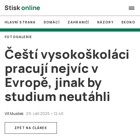
HLAVNÍ STRANA
DOMÁCÍ
ZAHRANIČÍ
NÁZORY
EKONOMI
search
FOTOGALERIE
#
MUNI
Čeští vysokoškoláci
#
Brno
pracují nejvíc v
#
volby
Evropě, jinak by
login
PŘIHLÁSIT SE
studium neutáhli
Zapomněli jste heslo?
Založit nový účet
Vít Musílek
29. září 2025 • 12:40
ZPĚT NA ČLÁNEK