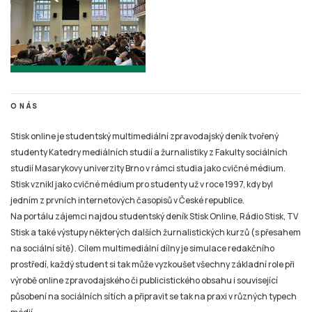
O NÁS
Stisk online je studentský multimediální zpravodajský deník tvořený
studenty Katedry mediálních studií a žurnalistiky z Fakulty sociálních
studií Masarykovy univerzity Brno v rámci studia jako cvičné médium.
Stisk vznikl jako cvičné médium pro studenty už v roce 1997, kdy byl
jedním z prvních internetových časopisů v České republice.
Na portálu zájemci najdou studentský deník Stisk Online, Rádio Stisk, TV
Stisk a také výstupy některých dalších žurnalistických kurzů (s přesahem
na sociální sítě). Cílem multimediální dílny je simulace redakčního
prostředí, každý student si tak může vyzkoušet všechny základní role při
výrobě online zpravodajského či publicistického obsahu i související
působení na sociálních sítích a připravit se tak na praxi v různých typech