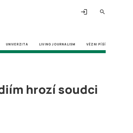
login
search
UNIVERZITA
LIVING JOURNALISM
VĚZNI PÍŠÍ
diím hrozí soudci