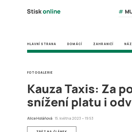
#
MU
HLAVNÍ STRANA
DOMÁCÍ
ZAHRANIČÍ
NÁ
FOTOGALERIE
Kauza Taxis: Za p
snížení platu i od
Alice Holáňová
15. května 2023 • 19:53
ZPĚT NA ČLÁNEK