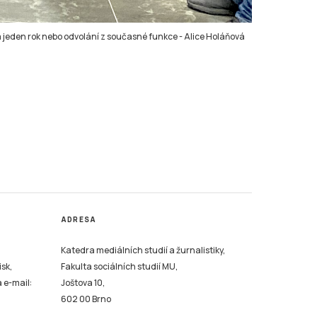
a jeden rok nebo odvolání z současné funkce
-
Alice Holáňová
ADRESA
Katedra mediálních studií a žurnalistiky,
isk,
Fakulta sociálních studií MU,
a e-mail:
Joštova 10,
602 00 Brno