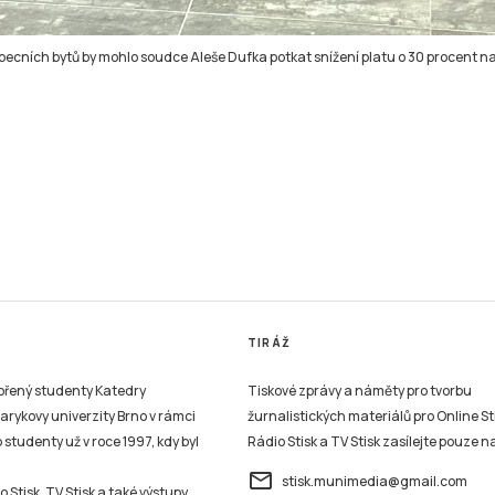
ecních bytů by mohlo soudce Aleše Dufka potkat snížení platu o 30 procent n
TIRÁŽ
vořený studenty Katedry
Tiskové zprávy a náměty pro tvorbu
sarykovy univerzity Brno v rámci
žurnalistických materiálů pro Online St
studenty už v roce 1997, kdy byl
Rádio Stisk a TV Stisk zasílejte pouze n
email
stisk.munimedia@gmail.com
 Stisk, TV Stisk a také výstupy