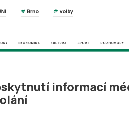
NI
#
Brno
#
volby
ZORY
EKONOMIKA
KULTURA
SPORT
ROZHOVORY
oskytnutí informací mé
volání