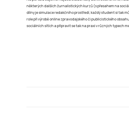
některých dalších žurnalistických kurzů (s přesahem na sociál
dílny je simulace redakčního prostředí, každý student si tak 
role při výrobě online zpravodajského či publicistického obsahu
sociálních sítích a připravit se tak na praxi v různých typech mé