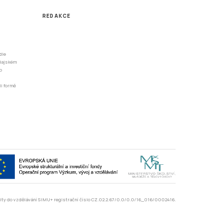
REDAKCE
dle
odajském
o
li formě
rzity do vzdělávání SIMU+ registrační číslo CZ.02.2.67/0.0/0.0/16_016/0002416.