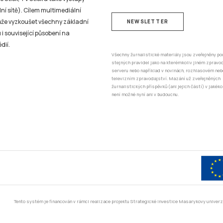
ní sítě). Cílem multimediální
může vyzkoušet všechny základní
NEWSLETTER
 i související působení na
dií.
Všechny žurnalistické materiály jsou zveřejněny po
stejných pravidel jako na kterémkoliv jiném zprav
serveru nebo například v novinách, rozhlasovém neb
televizním zpravodajství. Mazání už zveřejněných
žurnalistických příspěvků (ani jejich částí) v jakéko
není možné nyní ani v budoucnu.
Tento systém je financován v rámci realizace projektu Strategické investice Masarykovy unive