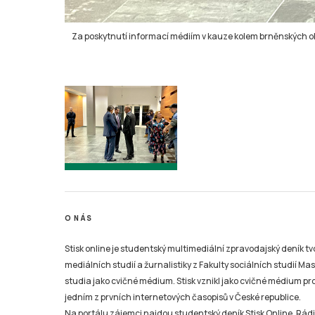
Za poskytnutí informací médiím v kauze kolem brněnských ob
O NÁS
Stisk online je studentský multimediální zpravodajský deník t
mediálních studií a žurnalistiky z Fakulty sociálních studií Ma
studia jako cvičné médium. Stisk vznikl jako cvičné médium pro 
jedním z prvních internetových časopisů v České republice.
Na portálu zájemci najdou studentský deník Stisk Online, Rádio