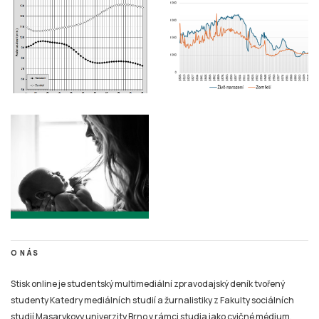
O NÁS
Stisk online je studentský multimediální zpravodajský deník tvořený
studenty Katedry mediálních studií a žurnalistiky z Fakulty sociálních
studií Masarykovy univerzity Brno v rámci studia jako cvičné médium.