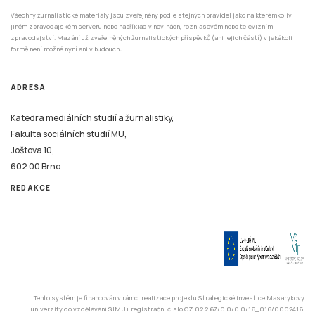
Všechny žurnalistické materiály jsou zveřejněny podle stejných pravidel jako na kterémkoliv
jiném zpravodajském serveru nebo například v novinách, rozhlasovém nebo televizním
zpravodajství. Mazání už zveřejněných žurnalistických příspěvků (ani jejich částí) v jakékoli
formě není možné nyní ani v budoucnu.
ADRESA
Katedra mediálních studií a žurnalistiky,
Fakulta sociálních studií MU,
Joštova 10,
602 00 Brno
REDAKCE
Tento systém je financován v rámci realizace projektu Strategické investice Masarykovy
univerzity do vzdělávání SIMU+ registrační číslo CZ.02.2.67/0.0/0.0/16_016/0002416.