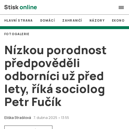
HLAVNÍ STRANA
DOMÁCÍ
ZAHRANIČÍ
NÁZORY
EKONOMI
search
FOTOGALERIE
#
MUNI
Nízkou porodnost
#
Brno
předpověděli
#
volby
odborníci už před
login
PŘIHLÁSIT SE
lety, říká sociolog
Zapomněli jste heslo?
Založit nový účet
Petr Fučík
Eliška Strašilová
7. dubna 2025 • 13:55