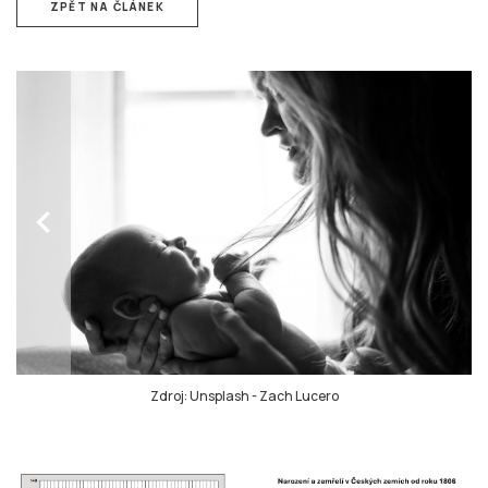
ZPĚT NA ČLÁNEK
chevron_left
Zdroj: Unsplash
-
Zach Lucero