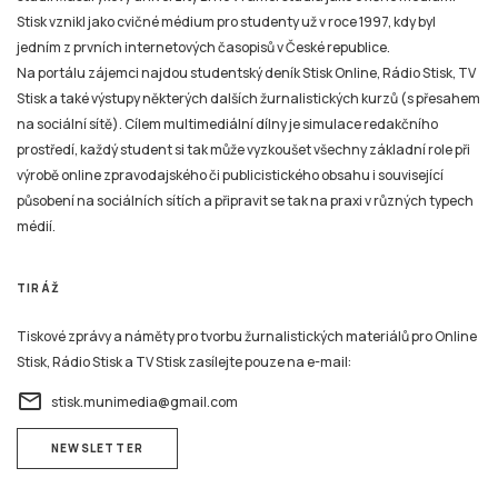
Stisk vznikl jako cvičné médium pro studenty už v roce 1997, kdy byl
jedním z prvních internetových časopisů v České republice.
Na portálu zájemci najdou studentský deník Stisk Online, Rádio Stisk, TV
Stisk a také výstupy některých dalších žurnalistických kurzů (s přesahem
na sociální sítě). Cílem multimediální dílny je simulace redakčního
prostředí, každý student si tak může vyzkoušet všechny základní role při
výrobě online zpravodajského či publicistického obsahu i související
působení na sociálních sítích a připravit se tak na praxi v různých typech
médií.
TIRÁŽ
Tiskové zprávy a náměty pro tvorbu žurnalistických materiálů pro Online
Stisk, Rádio Stisk a TV Stisk zasílejte pouze na e-mail:
email
stisk.munimedia@gmail.com
NEWSLETTER