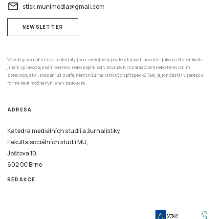
email
stisk.munimedia@gmail.com
NEWSLETTER
Všechny žurnalistické materiály jsou zveřejněny podle stejných pravidel jako na kterémkoliv
jiném zpravodajském serveru nebo například v novinách, rozhlasovém nebo televizním
zpravodajství. Mazání už zveřejněných žurnalistických příspěvků (ani jejich částí) v jakékoli
formě není možné nyní ani v budoucnu.
ADRESA
Katedra mediálních studií a žurnalistiky,
Fakulta sociálních studií MU,
Joštova 10,
602 00 Brno
REDAKCE