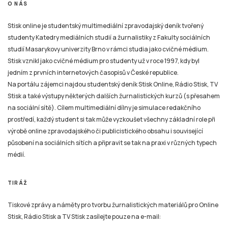
O NÁS
Stisk online je studentský multimediální zpravodajský deník tvořený
studenty Katedry mediálních studií a žurnalistiky z Fakulty sociálních
studií Masarykovy univerzity Brno v rámci studia jako cvičné médium.
Stisk vznikl jako cvičné médium pro studenty už v roce 1997, kdy byl
jedním z prvních internetových časopisů v České republice.
Na portálu zájemci najdou studentský deník Stisk Online, Rádio Stisk, TV
Stisk a také výstupy některých dalších žurnalistických kurzů (s přesahem
na sociální sítě). Cílem multimediální dílny je simulace redakčního
prostředí, každý student si tak může vyzkoušet všechny základní role při
výrobě online zpravodajského či publicistického obsahu i související
působení na sociálních sítích a připravit se tak na praxi v různých typech
médií.
TIRÁŽ
Tiskové zprávy a náměty pro tvorbu žurnalistických materiálů pro Online
Stisk, Rádio Stisk a TV Stisk zasílejte pouze na e-mail: