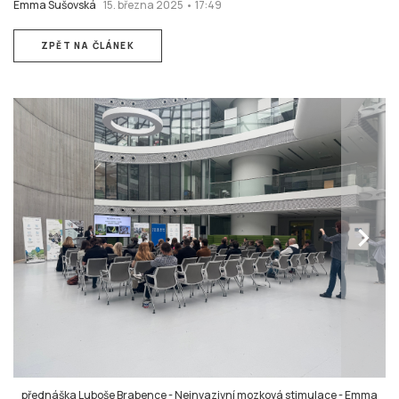
Emma Sušovská
15. března 2025 • 17:49
ZPĚT NA ČLÁNEK
chevron_right
přednáška Luboše Brabence - Neinvazivní mozková stimulace
-
Emma