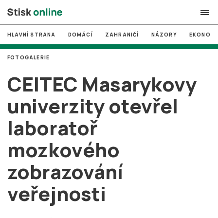
HLAVNÍ STRANA
DOMÁCÍ
ZAHRANIČÍ
NÁZORY
EKONOMI
search
FOTOGALERIE
#
MUNI
CEITEC Masarykovy
#
Brno
univerzity otevřel
#
volby
laboratoř
login
PŘIHLÁSIT SE
mozkového
Zapomněli jste heslo?
Založit nový účet
zobrazování
veřejnosti