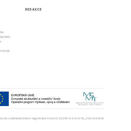
REDAKCE
dle
odajském
o
li formě
rzity do vzdělávání SIMU+ registrační číslo CZ.02.2.67/0.0/0.0/16_016/0002416.