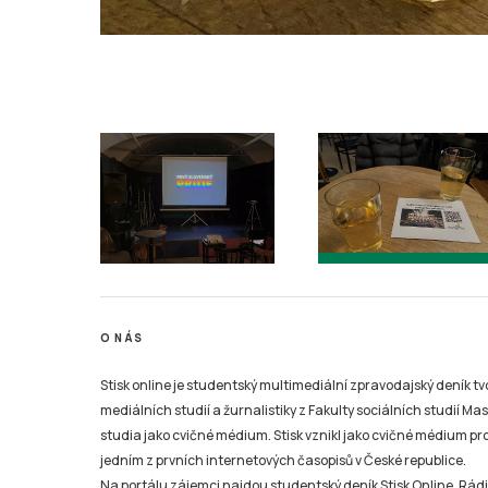
O NÁS
Stisk online je studentský multimediální zpravodajský deník t
mediálních studií a žurnalistiky z Fakulty sociálních studií Ma
studia jako cvičné médium. Stisk vznikl jako cvičné médium pro 
jedním z prvních internetových časopisů v České republice.
Na portálu zájemci najdou studentský deník Stisk Online, Rádio