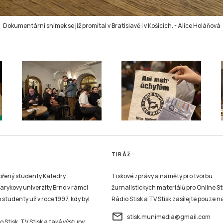
Dokumentární snímek se již promítal v Bratislavě i v Košicích.
-
Alice Holáňová
TIRÁŽ
vořený studenty Katedry
Tiskové zprávy a náměty pro tvorbu
sarykovy univerzity Brno v rámci
žurnalistických materiálů pro Online St
studenty už v roce 1997, kdy byl
Rádio Stisk a TV Stisk zasílejte pouze n
email
stisk.munimedia@gmail.com
 Stisk, TV Stisk a také výstupy