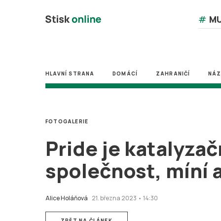
#
MU
HLAVNÍ STRANA
DOMÁCÍ
ZAHRANIČÍ
NÁ
FOTOGALERIE
Pride je katalyza
společnost, míní a
Alice Holáňová
21. března 2023 • 14:30
ZPĚT NA ČLÁNEK