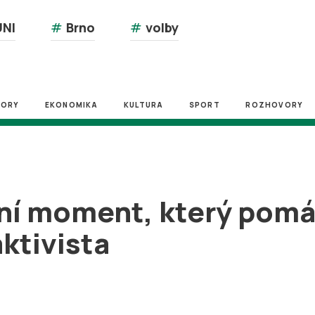
NI
#
Brno
#
volby
ZORY
EKONOMIKA
KULTURA
SPORT
ROZHOVORY
ční moment, který pom
ktivista