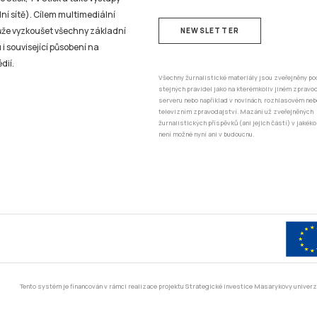
ní sítě). Cílem multimediální
může vyzkoušet všechny základní
NEWSLETTER
 i související působení na
dií.
Všechny žurnalistické materiály jsou zveřejněny po
stejných pravidel jako na kterémkoliv jiném zprav
serveru nebo například v novinách, rozhlasovém neb
televizním zpravodajství. Mazání už zveřejněných
žurnalistických příspěvků (ani jejich částí) v jakéko
není možné nyní ani v budoucnu.
Tento systém je financován v rámci realizace projektu Strategické investice Masarykovy unive