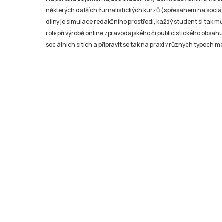
některých dalších žurnalistických kurzů (s přesahem na sociál
dílny je simulace redakčního prostředí, každý student si tak 
role při výrobě online zpravodajského či publicistického obsahu
sociálních sítích a připravit se tak na praxi v různých typech mé