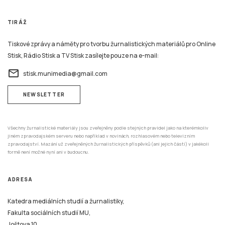
TIRÁŽ
Tiskové zprávy a náměty pro tvorbu žurnalistických materiálů pro Online
Stisk, Rádio Stisk a TV Stisk zasílejte pouze na e-mail:
email
stisk.munimedia@gmail.com
NEWSLETTER
Všechny žurnalistické materiály jsou zveřejněny podle stejných pravidel jako na kterémkoliv
jiném zpravodajském serveru nebo například v novinách, rozhlasovém nebo televizním
zpravodajství. Mazání už zveřejněných žurnalistických příspěvků (ani jejich částí) v jakékoli
formě není možné nyní ani v budoucnu.
ADRESA
Katedra mediálních studií a žurnalistiky,
Fakulta sociálních studií MU,
Joštova 10,