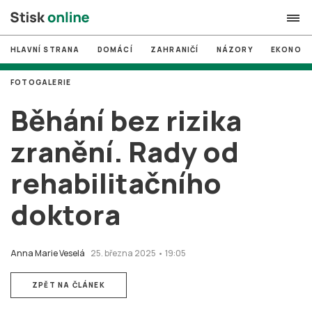
HLAVNÍ STRANA
DOMÁCÍ
ZAHRANIČÍ
NÁZORY
EKONOMI
search
FOTOGALERIE
#
MUNI
Běhání bez rizika
#
Brno
zranění. Rady od
#
volby
rehabilitačního
login
PŘIHLÁSIT SE
doktora
Zapomněli jste heslo?
Založit nový účet
Anna Marie Veselá
25. března 2025 • 19:05
ZPĚT NA ČLÁNEK