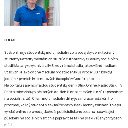
O NÁS
Stisk online je studentský multimediální zpravodajský deník tvořený
studenty Katedry mediálních studií a žurnalistiky z Fakulty sociálních
studií Masarykovy univerzity Brno v rámci studia jako cvičné médium.
Stisk vznikl jako cvičné médium pro studenty už v roce 1997, kdy byl
jedním z prvních internetových časopisů v České republice.
Na portálu zájemci najdou studentský deník Stisk Online, Rádio Stisk, TV
Stisk a také výstupy některých dalších žurnalistických kurzů (s přesahem
na sociální sítě). Cílem multimediální dílny je simulace redakčního
prostředí, každý student si tak může vyzkoušet všechny základní role při
výrobě online zpravodajského či publicistického obsahu i související
působení na sociálních sítích a připravit se tak na praxi v různých typech
médií.