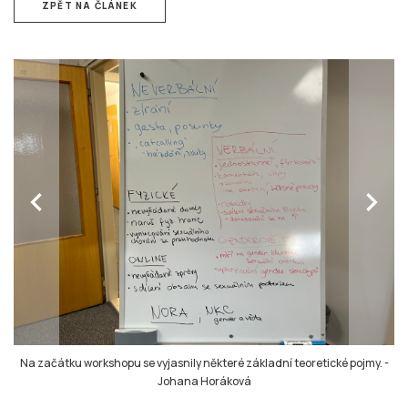
ZPĚT NA ČLÁNEK
chevron_left
chevron_right
Na začátku workshopu se vyjasnily některé základní teoretické pojmy.
-
Johana Horáková