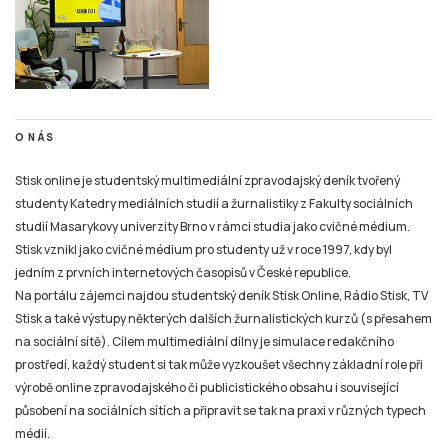
O NÁS
Stisk online je studentský multimediální zpravodajský deník tvořený
studenty Katedry mediálních studií a žurnalistiky z Fakulty sociálních
studií Masarykovy univerzity Brno v rámci studia jako cvičné médium.
Stisk vznikl jako cvičné médium pro studenty už v roce 1997, kdy byl
jedním z prvních internetových časopisů v České republice.
Na portálu zájemci najdou studentský deník Stisk Online, Rádio Stisk, TV
Stisk a také výstupy některých dalších žurnalistických kurzů (s přesahem
na sociální sítě). Cílem multimediální dílny je simulace redakčního
prostředí, každý student si tak může vyzkoušet všechny základní role při
výrobě online zpravodajského či publicistického obsahu i související
působení na sociálních sítích a připravit se tak na praxi v různých typech
médií.