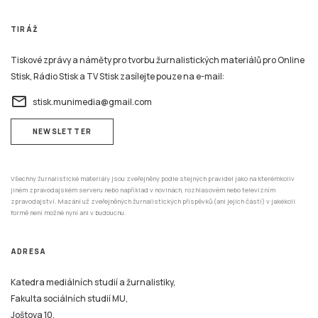
TIRÁŽ
Tiskové zprávy a náměty pro tvorbu žurnalistických materiálů pro Online
Stisk, Rádio Stisk a TV Stisk zasílejte pouze na e-mail:
email
stisk.munimedia@gmail.com
NEWSLETTER
Všechny žurnalistické materiály jsou zveřejněny podle stejných pravidel jako na kterémkoliv
jiném zpravodajském serveru nebo například v novinách, rozhlasovém nebo televizním
zpravodajství. Mazání už zveřejněných žurnalistických příspěvků (ani jejich částí) v jakékoli
formě není možné nyní ani v budoucnu.
ADRESA
Katedra mediálních studií a žurnalistiky,
Fakulta sociálních studií MU,
Joštova 10,