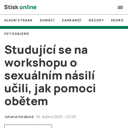
HLAVNÍ STRANA
DOMÁCÍ
ZAHRANIČÍ
NÁZORY
EKONOMI
search
FOTOGALERIE
#
MUNI
Studující se na
#
Brno
workshopu o
#
volby
sexuálním násilí
login
PŘIHLÁSIT SE
učili, jak pomoci
Zapomněli jste heslo?
Založit nový účet
obětem
Johana Horáková
25. dubna 2025 • 22:00