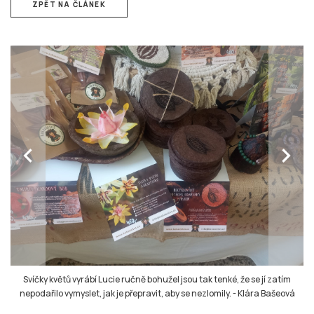
ZPĚT NA ČLÁNEK
chevron_left
chevron_right
Svíčky květů vyrábí Lucie ručně bohužel jsou tak tenké, že se jí zatím
nepodařilo vymyslet, jak je přepravit, aby se nezlomily.
-
Klára Bašeová