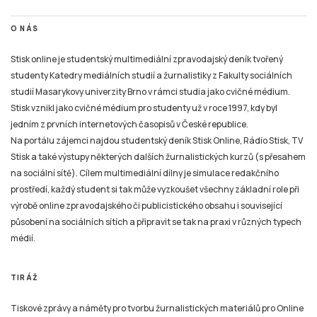
O NÁS
Stisk online je studentský multimediální zpravodajský deník tvořený
studenty Katedry mediálních studií a žurnalistiky z Fakulty sociálních
studií Masarykovy univerzity Brno v rámci studia jako cvičné médium.
Stisk vznikl jako cvičné médium pro studenty už v roce 1997, kdy byl
jedním z prvních internetových časopisů v České republice.
Na portálu zájemci najdou studentský deník Stisk Online, Rádio Stisk, TV
Stisk a také výstupy některých dalších žurnalistických kurzů (s přesahem
na sociální sítě). Cílem multimediální dílny je simulace redakčního
prostředí, každý student si tak může vyzkoušet všechny základní role při
výrobě online zpravodajského či publicistického obsahu i související
působení na sociálních sítích a připravit se tak na praxi v různých typech
médií.
TIRÁŽ
Tiskové zprávy a náměty pro tvorbu žurnalistických materiálů pro Online