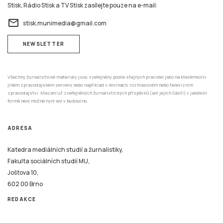
Stisk, Rádio Stisk a TV Stisk zasílejte pouze na e-mail:
email
stisk.munimedia@gmail.com
NEWSLETTER
Všechny žurnalistické materiály jsou zveřejněny podle stejných pravidel jako na kterémkoliv
jiném zpravodajském serveru nebo například v novinách, rozhlasovém nebo televizním
zpravodajství. Mazání už zveřejněných žurnalistických příspěvků (ani jejich částí) v jakékoli
formě není možné nyní ani v budoucnu.
ADRESA
Katedra mediálních studií a žurnalistiky,
Fakulta sociálních studií MU,
Joštova 10,
602 00 Brno
REDAKCE