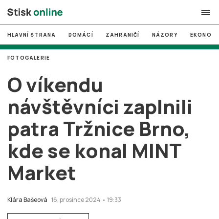
HLAVNÍ STRANA
DOMÁCÍ
ZAHRANIČÍ
NÁZORY
EKONOMI
search
FOTOGALERIE
#
MUNI
O víkendu
#
Brno
návštěvníci zaplnili
#
volby
patra Tržnice Brno,
login
PŘIHLÁSIT SE
kde se konal MINT
Zapomněli jste heslo?
Založit nový účet
Market
Klára Bašeová
16. prosince 2024 • 19:33