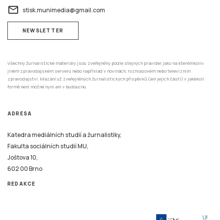
email
stisk.munimedia@gmail.com
NEWSLETTER
Všechny žurnalistické materiály jsou zveřejněny podle stejných pravidel jako na kterémkoliv
jiném zpravodajském serveru nebo například v novinách, rozhlasovém nebo televizním
zpravodajství. Mazání už zveřejněných žurnalistických příspěvků (ani jejich částí) v jakékoli
formě není možné nyní ani v budoucnu.
ADRESA
Katedra mediálních studií a žurnalistiky,
Fakulta sociálních studií MU,
Joštova 10,
602 00 Brno
REDAKCE