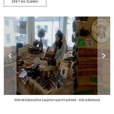
ZPĚT NA ČLÁNEK
chevron_left
chevron_right
Stánek Kakaositos zaujme na první pohled.
-
Klára Bašeová