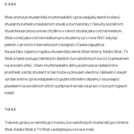
O NÁS
Stisk online je studentský multimediální zpravodajský deník tvořený
studenty Katedry mediálních studií a žurnalistiky z Fakulty sociálních
studií Masarykovy univerzity Brno v rámci studia jako cvičné médium.
Stisk vznikl jako cvičné médium pro studenty už v roce 1997, kdy byl
jedním z prvních internetových časopisů v České republice.
Na portálu zájemci najdou studentský deník Stisk Online, Rádio Stisk, TV
Stisk a také výstupy některých dalších žurnalistických kurzů (s přesahem
na sociální sítě). Cílem multimediální dílny je simulace redakčního
prostředí, každý student si tak může vyzkoušet všechny základní role při
výrobě online zpravodajského či publicistického obsahu i související
působení na sociálních sítích a připravit se tak na praxi v různých typech
médií.
TIRÁŽ
Tiskové zprávy a náměty pro tvorbu žurnalistických materiálů pro Online
Stisk, Rádio Stisk a TV Stisk zasílejte pouze na e-mail: