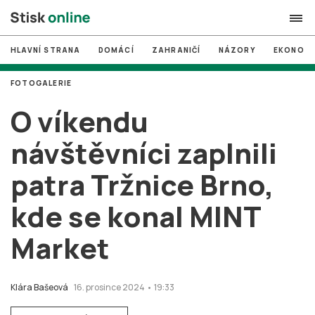
HLAVNÍ STRANA
DOMÁCÍ
ZAHRANIČÍ
NÁZORY
EKONOMI
search
FOTOGALERIE
#
MUNI
O víkendu
#
Brno
návštěvníci zaplnili
#
volby
patra Tržnice Brno,
login
PŘIHLÁSIT SE
kde se konal MINT
Zapomněli jste heslo?
Založit nový účet
Market
Klára Bašeová
16. prosince 2024 • 19:33