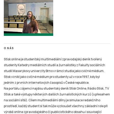
O NÁS
Stisk online je studentský multimediální zpravodajský deník tvořený
studenty Katedry mediálních studií a žurnalistiky z Fakulty sociálních
studií Masarykovy univerzity Brno v rámci studia jako cvičné médium.
Stisk vznikl jako cvičné médium pro studenty už v roce 1997, kdy byl
jedním z prvních internetových časopisů v České republice.
Na portálu zájemci najdou studentský deník Stisk Online, Rádio Stisk, TV
Stisk a také výstupy některých dalších žurnalistických kurzů (s přesahem
na sociální sítě). Cílem multimediální dílny je simulace redakčního
prostředí, každý student si tak může vyzkoušet všechny základní role při
výrobě online zpravodajského či publicistického obsahu i související