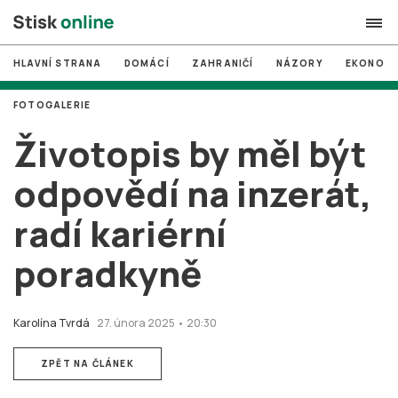
HLAVNÍ STRANA
DOMÁCÍ
ZAHRANIČÍ
NÁZORY
EKONOMI
search
FOTOGALERIE
#
MUNI
Životopis by měl být
#
Brno
odpovědí na inzerát,
#
volby
radí kariérní
login
PŘIHLÁSIT SE
poradkyně
Zapomněli jste heslo?
Založit nový účet
Karolína Tvrdá
27. února 2025 • 20:30
ZPĚT NA ČLÁNEK