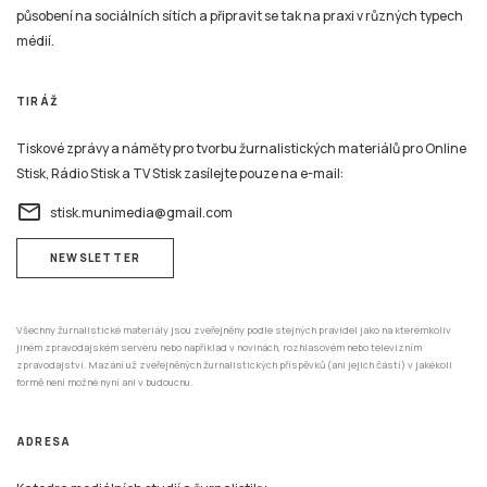
působení na sociálních sítích a připravit se tak na praxi v různých typech
médií.
TIRÁŽ
Tiskové zprávy a náměty pro tvorbu žurnalistických materiálů pro Online
Stisk, Rádio Stisk a TV Stisk zasílejte pouze na e-mail:
email
stisk.munimedia@gmail.com
NEWSLETTER
Všechny žurnalistické materiály jsou zveřejněny podle stejných pravidel jako na kterémkoliv
jiném zpravodajském serveru nebo například v novinách, rozhlasovém nebo televizním
zpravodajství. Mazání už zveřejněných žurnalistických příspěvků (ani jejich částí) v jakékoli
formě není možné nyní ani v budoucnu.
ADRESA