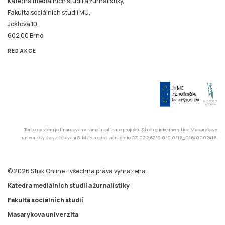
Katedra mediálních studií a žurnalistiky,
Fakulta sociálních studií MU,
Joštova 10,
602 00 Brno
REDAKCE
Tento systém je financován v rámci realizace projektu Strategické investice Masarykovy
univerzity do vzdělávání SIMU+ registrační číslo CZ.02.2.67/0.0/0.0/16_016/0002416.
© 2026 Stisk.Online – všechna práva vyhrazena
Katedra mediálních studií a žurnalistiky
Fakulta sociálních studií
Masarykova univerzita