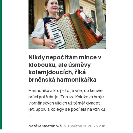
Nikdy nepočítám mince v
klobouku, ale úsměvy
kolemjdoucích, říká
brněnská harmonikářka
Harmonika a kroj – to je vše, co ke své
práci potřebuje. Tereza Kniežová hraje
v brněnských ulicích už téměř dvacet
let. Spolu s kolegy se podílela na vzniku
...
Natálie Smetanová
20. května 2026 • 22:18