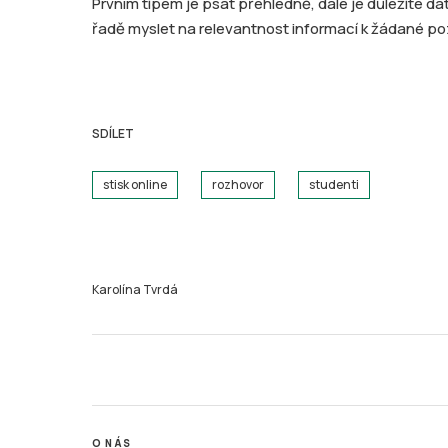
Prvním tipem je psát přehledně, dále je důležité d
řadě myslet na relevantnost informací k žádané poz
SDÍLET
stisk online
rozhovor
studenti
Karolína Tvrdá
O NÁS