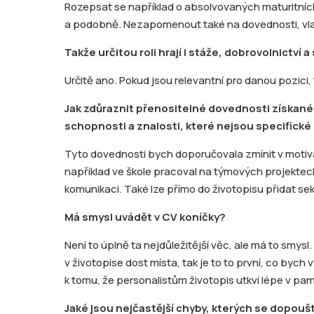
Rozepsat se například o absolvovaných maturitníc
a podobně. Nezapomenout také na dovednosti, vla
Takže určitou roli hrají i stáže, dobrovolnictví
Určitě ano. Pokud jsou relevantní pro danou pozici, 
Jak zdůraznit přenositelné dovednosti získané
schopnosti a znalosti, které nejsou specifické
Tyto dovednosti bych doporučovala zmínit v motiv
například ve škole pracoval na týmových projektech,
komunikaci. Také lze přímo do životopisu přidat sek
Má smysl uvádět v CV koníčky?
Není to úplně ta nejdůležitější věc, ale má to smys
v životopise dost místa, tak je to to první, co bych
k tomu, že personalistům životopis utkví lépe v p
Jaké jsou nejčastější chyby, kterých se dopouště