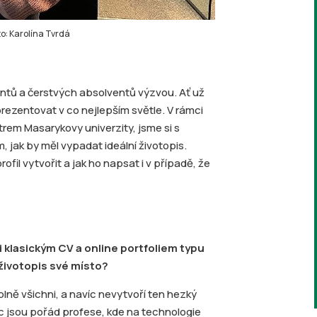
o: Karolína Tvrdá
ntů a čerstvých absolventů výzvou. Ať už
prezentovat v co nejlepším světle. V rámci
trem Masarykovy univerzity, jsme si s
, jak by měl vypadat ideální životopis.
rofil vytvořit a jak ho napsat i v případě, že
i klasickým CV a online portfoliem typu
životopis své místo?
lně všichni, a navíc nevytvoří ten hezký
íc jsou pořád profese, kde na technologie