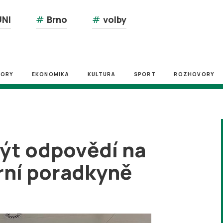
NI
#
Brno
#
volby
ZORY
EKONOMIKA
KULTURA
SPORT
ROZHOVORY
být odpovědí na
érní poradkyně