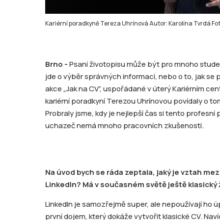
Kariérní poradkyně Tereza Uhrínová Autor: Karolína Tvrdá Fot
Brno -
Psaní životopisu může být pro mnoho stude
jde o výběr správných informací, nebo o to, jak se 
akce „Jak na CV”, uspořádané v úterý Kariérním cen
kariérní poradkyní Terezou Uhrínovou povídaly o tom
Probraly jsme, kdy je nejlepší čas si tento profesní p
uchazeč nemá mnoho pracovních zkušeností.
Na úvod bych se ráda zeptala, jaký je vztah mez
LinkedIn? Má v současném světě ještě klasický 
LinkedIn je samozřejmě super, ale nepoužívají ho úp
první dojem, který dokáže vytvořit klasické CV. Nav