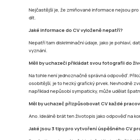
Nejčastější je, že zmiňované informace nejsou pro
dít.
Jaké informace do CV vyloženě nepatří?
Nepatří tam diskriminační údaje, jako je pohlaví, 
vyznání.
Měli by uchazeči přikládat svou fotografii do ži
Na tohle není jednoznačně správná odpověď. Přilož
osobitější, je to hezký grafický prvek. Nevhodně zv
například nepůsobí sympaticky, může udělat špatn
Měl by uchazeč přizpůsobovat CV každé pracov
Ano. Ideálně brát ten životopis jako odpověď na kon
Jaké jsou 3 tipy pro vytvoření úspěšného CV p