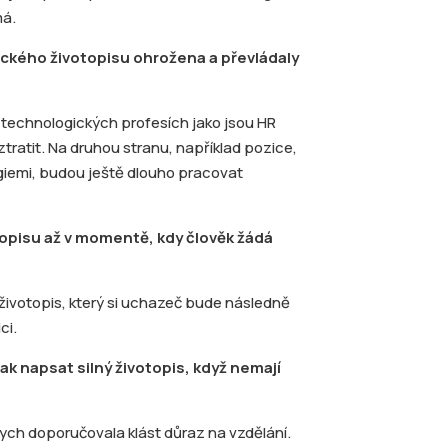
má.
sického životopisu ohrožena a převládaly
v technologických profesích jako jsou HR
ztratit. Na druhou stranu, například pozice,
ogiemi, budou ještě dlouho pracovat
topisu až v momentě, kdy člověk žádá
 životopis, který si uchazeč bude následně
ci.
ak napsat silný životopis, když nemají
ych doporučovala klást důraz na vzdělání.