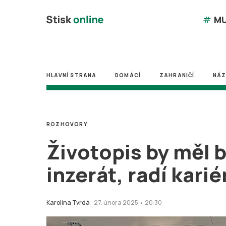
#
MU
HLAVNÍ STRANA
DOMÁCÍ
ZAHRANIČÍ
NÁ
ROZHOVORY
Životopis by měl 
inzerát, radí kari
Karolína Tvrdá
27. února 2025 • 20:30