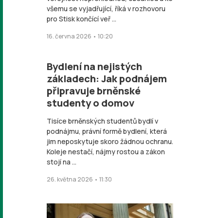
všemu se vyjadřující, říká v rozhovoru
pro Stisk končící veř ...
16. června 2026 • 10:20
Bydlení na nejistých
základech: Jak podnájem
připravuje brněnské
studenty o domov
Tisíce brněnských studentů bydlí v
podnájmu, právní formě bydlení, která
jim neposkytuje skoro žádnou ochranu.
Koleje nestačí, nájmy rostou a zákon
stojí na ...
26. května 2026 • 11:30