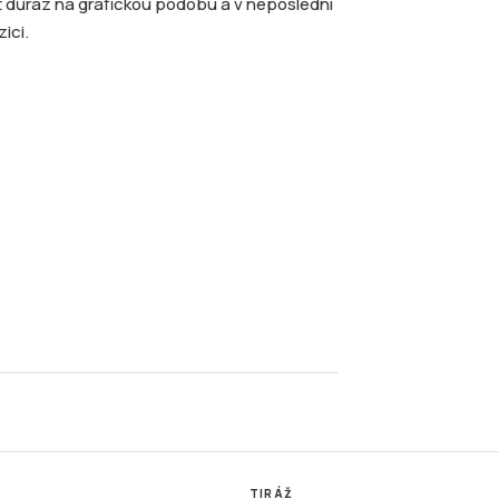
át důraz na grafickou podobu a v neposlední
ici.
TIRÁŽ