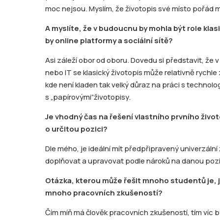
moc nejsou.
Myslím, že životopis své místo pořád 
A myslíte, že v budoucnu by mohla být role kla
by online platformy a sociální sítě?
Asi záleží obor od oboru. Dovedu si představit, že 
nebo IT se klasický životopis může relativně rychle 
kde není kladen tak velký důraz na práci s technol
s „papírovými”životopisy.
Je vhodný čas na řešení vlastního prvního živo
o určitou pozici?
Dle mého, je ideální mít předpřipravený univerzální
doplňovat a upravovat podle nároků na danou pozi
Otázka, kterou může řešit mnoho studentů je, j
mnoho pracovních zkušeností?
Čím míň má člověk pracovních zkušeností, tím víc b