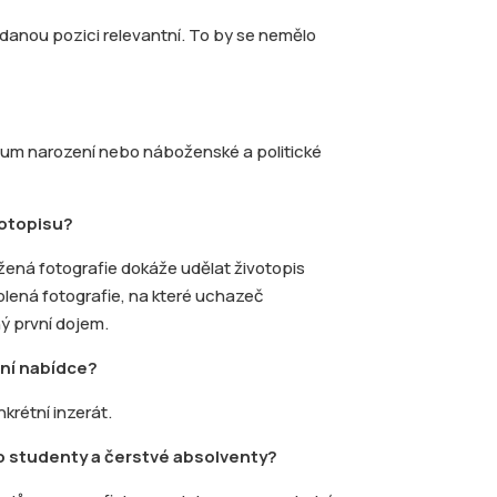
 danou pozici relevantní. To by se nemělo
datum narození nebo náboženské a politické
votopisu?
ená fotografie dokáže udělat životopis
olená fotografie, na které uchazeč
ý první dojem.
ní nabídce?
krétní inzerát.
ro studenty a čerstvé absolventy?