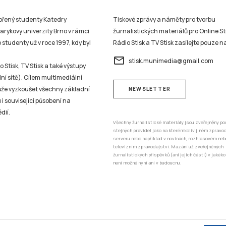
vořený studenty Katedry
Tiskové zprávy a náměty pro tvorbu
sarykovy univerzity Brno v rámci
žurnalistických materiálů pro Online St
studenty už v roce 1997, kdy byl
Rádio Stisk a TV Stisk zasílejte pouze n
email
stisk.munimedia@gmail.com
 Stisk, TV Stisk a také výstupy
ní sítě). Cílem multimediální
může vyzkoušet všechny základní
NEWSLETTER
 i související působení na
dií.
Všechny žurnalistické materiály jsou zveřejněny po
stejných pravidel jako na kterémkoliv jiném zprav
serveru nebo například v novinách, rozhlasovém neb
televizním zpravodajství. Mazání už zveřejněných
žurnalistických příspěvků (ani jejich částí) v jakéko
není možné nyní ani v budoucnu.