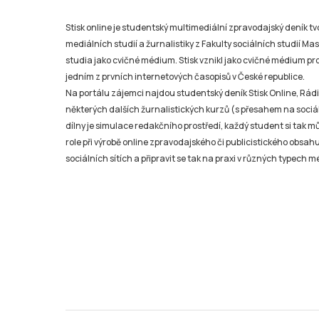
Stisk online je studentský multimediální zpravodajský deník t
mediálních studií a žurnalistiky z Fakulty sociálních studií Ma
studia jako cvičné médium. Stisk vznikl jako cvičné médium pro 
jedním z prvních internetových časopisů v České republice.
Na portálu zájemci najdou studentský deník Stisk Online, Rádio
některých dalších žurnalistických kurzů (s přesahem na sociál
dílny je simulace redakčního prostředí, každý student si tak 
role při výrobě online zpravodajského či publicistického obsahu
sociálních sítích a připravit se tak na praxi v různých typech mé