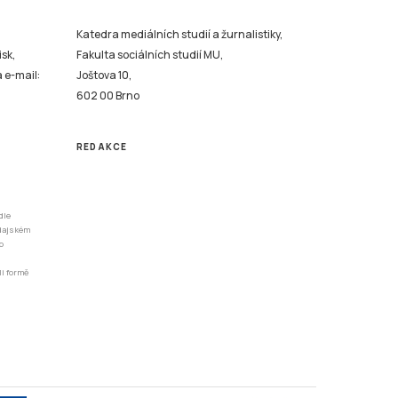
Katedra mediálních studií a žurnalistiky,
isk,
Fakulta sociálních studií MU,
a e-mail:
Joštova 10,
602 00 Brno
REDAKCE
dle
odajském
o
li formě