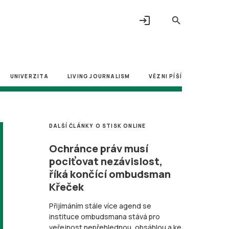
login
search
UNIVERZITA
LIVING JOURNALISM
VĚZNI PÍŠÍ
DALŠÍ ČLÁNKY O STISK ONLINE
Ochránce práv musí
pociťovat nezávislost,
říká končící ombudsman
Křeček
Přijímáním stále více agend se
instituce ombudsmana stává pro
veřejnost nepřehlednou, obsáhlou a ke