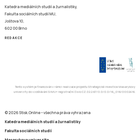
Katedra mediálních studií a žurnalistiky,
Fakulta sociálních studií MU,
Joštova 10,
602 00 Brno
REDAKCE
Tento systém je financován v rámci realizace projektu Strategické investice Masarykovy
univerzity do vzdělávání SIMU+ registrační číslo CZ.02.2.67/0.0/0.0/16_016/0002416.
© 2026 Stisk.Online – všechna práva vyhrazena
Katedra mediálních studií a žurnalistiky
Fakulta sociálních studií
Masarykova univerzita