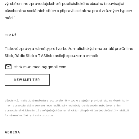
výrobě online zpravodajského či publicistického obsahu i související
působení na sociálních sítích a připravit se tak na praxi v různých typech
médií.
TIRÁŽ
Tiskové zprávy a náměty pro tvorbu žurnalistických materiálů pro Online
Stisk, Rádio Stisk a TV Stisk zasílejte pouze na e-mail:
email
stisk.munimedia@gmail.com
NEWSLETTER
Všechny žurnalistické materiály jsou zveřejněny podle stejných pravidel jako na kterémkoliv
jiném zpravodajském serveru nebo například v novinách, rozhlasovém nebo televizním
zpravodajství. Mazání už zveřejněných žurnalistických příspěvků (ani jejich částí) v jakékoli
formě není možné nyní ani v budoucnu.
ADRESA