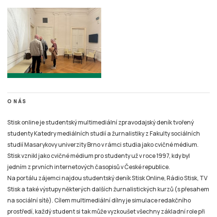
O NÁS
Stisk online je studentský multimediální zpravodajský deník tvořený
studenty Katedry mediálních studií a žurnalistiky z Fakulty sociálních
studií Masarykovy univerzity Brno v rámci studia jako cvičné médium.
Stisk vznikl jako cvičné médium pro studenty už v roce 1997, kdy byl
jedním z prvních internetových časopisů v České republice.
Na portálu zájemci najdou studentský deník Stisk Online, Rádio Stisk, TV
Stisk a také výstupy některých dalších žurnalistických kurzů (s přesahem
na sociální sítě). Cílem multimediální dílny je simulace redakčního
prostředí, každý student si tak může vyzkoušet všechny základní role při