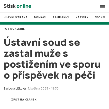
HLAVNÍ STRANA
DOMÁCÍ
ZAHRANIČÍ
NÁZORY
EKONOMI
search
FOTOGALERIE
#
MUNI
Ústavní soud se
#
Brno
zastal muže s
#
volby
postižením ve sporu
login
PŘIHLÁSIT SE
o příspěvek na péči
Zapomněli jste heslo?
Založit nový účet
Barbora Lišková
7. května 2025 • 19:30
ZPĚT NA ČLÁNEK