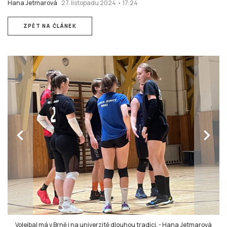
Hana Jetmarová
27. listopadu 2024 • 17:24
ZPĚT NA ČLÁNEK
chevron_left
chevron_right
Volejbal má v Brně i na univerzitě dlouhou tradici.
-
Hana Jetmarová