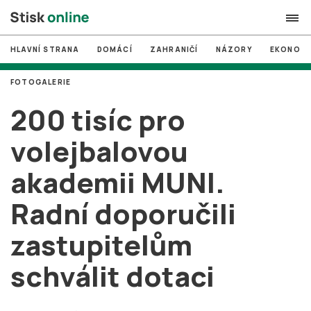
HLAVNÍ STRANA
DOMÁCÍ
ZAHRANIČÍ
NÁZORY
EKONOMI
search
FOTOGALERIE
#
MUNI
200 tisíc pro
#
Brno
volejbalovou
#
volby
akademii MUNI.
login
PŘIHLÁSIT SE
Radní doporučili
Zapomněli jste heslo?
Založit nový účet
zastupitelům
schválit dotaci