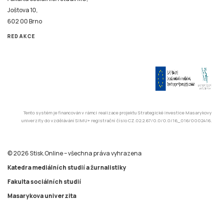
Joštova 10,
602 00 Brno
REDAKCE
Tento systém je financován v rámci realizace projektu Strategické investice Masarykovy
univerzity do vzdělávání SIMU+ registrační číslo CZ.02.2.67/0.0/0.0/16_016/0002416.
© 2026 Stisk.Online – všechna práva vyhrazena
Katedra mediálních studií a žurnalistiky
Fakulta sociálních studií
Masarykova univerzita