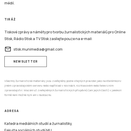
médií.
TIRÁŽ
Tiskové zprávy a náměty pro tvorbu žurnalistických materiálů pro Online
Stisk, Rádio Stisk a TV Stisk zasílejte pouze na e-mail:
email
stisk.munimedia@gmail.com
NEWSLETTER
Všechny žurnalistické materiály jsou zveřejněny podle stejných pravidel jako na kterémkoliv
jiném zpravodajském serveru nebo například v novinách, rozhlasovém nebo televizním
zpravodajství. Mazání už zveřejněných žurnalistických příspěvků (ani jejich částí) v jakékoli
formě není možné nyní ani v budoucnu.
ADRESA
Katedra mediálních studií a žurnalistiky,
Fakulta sociálních studií MU,