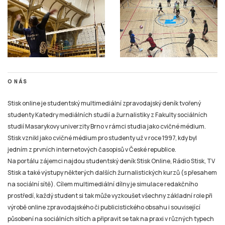
O NÁS
Stisk online je studentský multimediální zpravodajský deník tvořený
studenty Katedry mediálních studií a žurnalistiky z Fakulty sociálních
studií Masarykovy univerzity Brno v rámci studia jako cvičné médium.
Stisk vznikl jako cvičné médium pro studenty už v roce 1997, kdy byl
jedním z prvních internetových časopisů v České republice.
Na portálu zájemci najdou studentský deník Stisk Online, Rádio Stisk, TV
Stisk a také výstupy některých dalších žurnalistických kurzů (s přesahem
na sociální sítě). Cílem multimediální dílny je simulace redakčního
prostředí, každý student si tak může vyzkoušet všechny základní role při
výrobě online zpravodajského či publicistického obsahu i související
působení na sociálních sítích a připravit se tak na praxi v různých typech