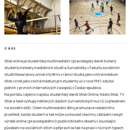
O NÁS
Stisk online je studentský multimediální zpravodajský deník tvořený
studenty Katedry mediálních studií a žurnalistiky z Fakulty sociálních
studií Masarykovy univerzity Brno v rámci studia jako cvičné médium.
Stisk vznikl jako cvičné médium pro studenty už v roce 1997, kdy byl
jedním z prvních internetových časopisů v České republice.
Na portálu zájemci najdou studentský deník Stisk Online, Rádio Stisk, TV
Stisk a také výstupy některých dalších žurnalistických kurzů (s přesahem
na sociální sítě). Cílem multimediální dílny je simulace redakčního
prostředí, každý student si tak může vyzkoušet všechny základní role při
výrobě online zpravodajského či publicistického obsahu i související
působení na sociálních sítích a připravit se tak na praxi v různých typech