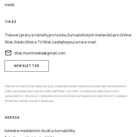
médií.
TIRÁŽ
Tiskové zprávy a náměty pro tvorbu žurnalistických materiálů pro Online
Stisk, Rádio Stisk a TV Stisk zasílejte pouze na e-mail:
email
stisk.munimedia@gmail.com
NEWSLETTER
Všechny žurnalistické materiály jsou zveřejněny podle stejných pravidel jako na kterémkoliv
jiném zpravodajském serveru nebo například v novinách, rozhlasovém nebo televizním
zpravodajství. Mazání už zveřejněných žurnalistických příspěvků (ani jejich částí) v jakékoli
formě není možné nyní ani v budoucnu.
ADRESA
Katedra mediálních studií a žurnalistiky,