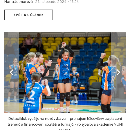
Hana Jetmarová
27. listopadu 2024 • 17:24
ZPĚT NA ČLÁNEK
chevron_left
chevron_right
Dotaci klub využije na nové vybavení, pronájem tělocvičny, zaplacení
trenérů a financování soutěží a turnajů.
-
volejbalová akademie MUNI