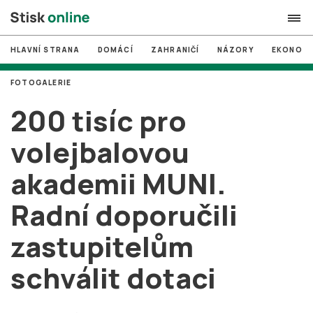
HLAVNÍ STRANA
DOMÁCÍ
ZAHRANIČÍ
NÁZORY
EKONOMI
search
FOTOGALERIE
#
MUNI
200 tisíc pro
#
Brno
volejbalovou
#
volby
akademii MUNI.
login
PŘIHLÁSIT SE
Radní doporučili
Zapomněli jste heslo?
Založit nový účet
zastupitelům
schválit dotaci