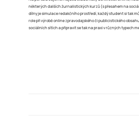
některých dalších žurnalistických kurzů (s přesahem na sociál
dílny je simulace redakčního prostředí, každý student si tak 
role při výrobě online zpravodajského či publicistického obsahu
sociálních sítích a připravit se tak na praxi v různých typech mé