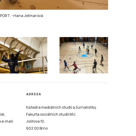
SPORT.
-
Hana Jetmarová
ADRESA
Katedra mediálních studií a žurnalistiky,
isk,
Fakulta sociálních studií MU,
a e-mail:
Joštova 10,
602 00 Brno