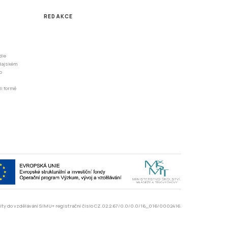
REDAKCE
dle
odajském
o
li formě
rzity do vzdělávání SIMU+ registrační číslo CZ.02.2.67/0.0/0.0/16_016/0002416.