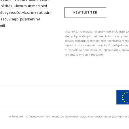
ní sítě). Cílem multimediální
může vyzkoušet všechny základní
NEWSLETTER
 i související působení na
dií.
Všechny žurnalistické materiály jsou zveřejněny po
stejných pravidel jako na kterémkoliv jiném zprav
serveru nebo například v novinách, rozhlasovém neb
televizním zpravodajství. Mazání už zveřejněných
žurnalistických příspěvků (ani jejich částí) v jakéko
není možné nyní ani v budoucnu.
Tento systém je financován v rámci realizace projektu Strategické investice Masarykovy unive