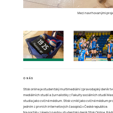
Mezi navrhovanými projek
O NÁS
Stisk online je studentský multimediální zpravodajský deník t
mediálních studií a žurnalistiky z Fakulty sociálních studií Ma
studia jako cvičné médium. Stisk vznikl jako cvičné médium pro 
jedním z prvních internetových časopisů v České republice.
Na portálu zájemci najdou studentský deník Stisk Online, Rádio