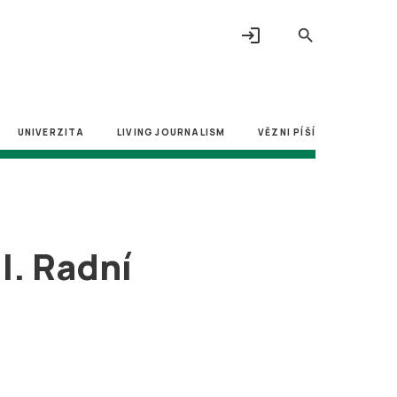
login
search
UNIVERZITA
LIVING JOURNALISM
VĚZNI PÍŠÍ
I. Radní