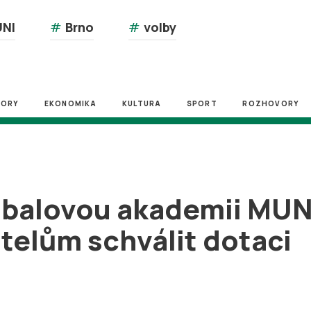
NI
#
Brno
#
volby
ZORY
EKONOMIKA
KULTURA
SPORT
ROZHOVORY
ejbalovou akademii MUN
itelům schválit dotaci