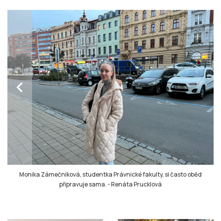
chevron_left
Monika Zámečníková, studentka Právnické fakulty, si často oběd
připravuje sama.
-
Renáta Prucklová