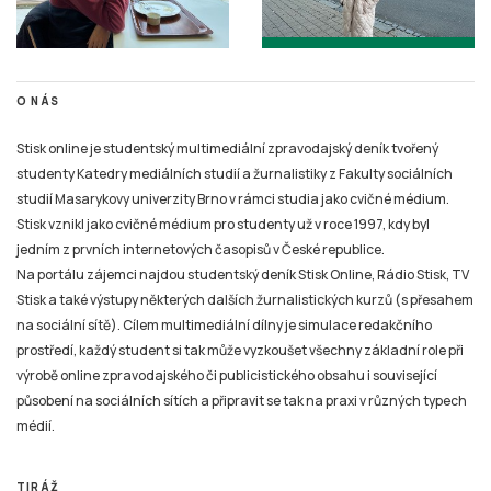
O NÁS
Stisk online je studentský multimediální zpravodajský deník tvořený
studenty Katedry mediálních studií a žurnalistiky z Fakulty sociálních
studií Masarykovy univerzity Brno v rámci studia jako cvičné médium.
Stisk vznikl jako cvičné médium pro studenty už v roce 1997, kdy byl
jedním z prvních internetových časopisů v České republice.
Na portálu zájemci najdou studentský deník Stisk Online, Rádio Stisk, TV
Stisk a také výstupy některých dalších žurnalistických kurzů (s přesahem
na sociální sítě). Cílem multimediální dílny je simulace redakčního
prostředí, každý student si tak může vyzkoušet všechny základní role při
výrobě online zpravodajského či publicistického obsahu i související
působení na sociálních sítích a připravit se tak na praxi v různých typech
médií.
TIRÁŽ