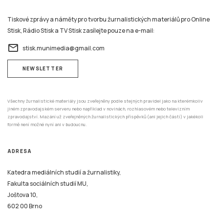
Tiskové zprávy a náměty pro tvorbu žurnalistických materiálů pro Online
Stisk, Rádio Stisk a TV Stisk zasílejte pouze na e-mail:
email
stisk.munimedia@gmail.com
NEWSLETTER
Všechny žurnalistické materiály jsou zveřejněny podle stejných pravidel jako na kterémkoliv
jiném zpravodajském serveru nebo například v novinách, rozhlasovém nebo televizním
zpravodajství. Mazání už zveřejněných žurnalistických příspěvků (ani jejich částí) v jakékoli
formě není možné nyní ani v budoucnu.
ADRESA
Katedra mediálních studií a žurnalistiky,
Fakulta sociálních studií MU,
Joštova 10,
602 00 Brno