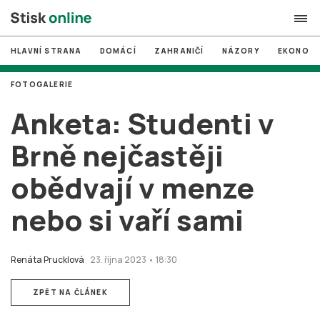
HLAVNÍ STRANA
DOMÁCÍ
ZAHRANIČÍ
NÁZORY
EKONOMI
search
FOTOGALERIE
#
MUNI
Anketa: Studenti v
#
Brno
Brně nejčastěji
#
volby
obědvají v menze
login
PŘIHLÁSIT SE
nebo si vaří sami
Zapomněli jste heslo?
Založit nový účet
Renáta Prucklová
23. října 2023 • 18:30
ZPĚT NA ČLÁNEK