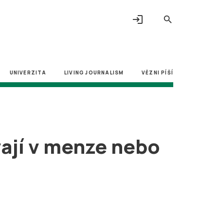
login
search
UNIVERZITA
LIVING JOURNALISM
VĚZNI PÍŠÍ
vají v menze nebo