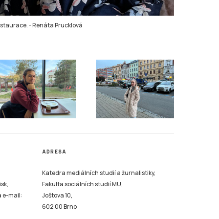
estaurace.
-
Renáta Prucklová
ADRESA
Katedra mediálních studií a žurnalistiky,
isk,
Fakulta sociálních studií MU,
a e-mail:
Joštova 10,
602 00 Brno