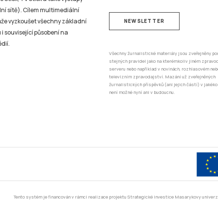
ní sítě). Cílem multimediální
může vyzkoušet všechny základní
NEWSLETTER
 i související působení na
dií.
Všechny žurnalistické materiály jsou zveřejněny po
stejných pravidel jako na kterémkoliv jiném zprav
serveru nebo například v novinách, rozhlasovém neb
televizním zpravodajství. Mazání už zveřejněných
žurnalistických příspěvků (ani jejich částí) v jakéko
není možné nyní ani v budoucnu.
Tento systém je financován v rámci realizace projektu Strategické investice Masarykovy unive