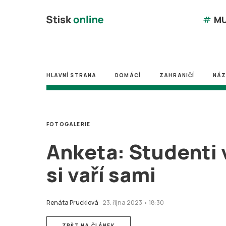
#
MU
HLAVNÍ STRANA
DOMÁCÍ
ZAHRANIČÍ
NÁ
FOTOGALERIE
Anketa: Studenti 
si vaří sami
Renáta Prucklová
23. října 2023 • 18:30
ZPĚT NA ČLÁNEK