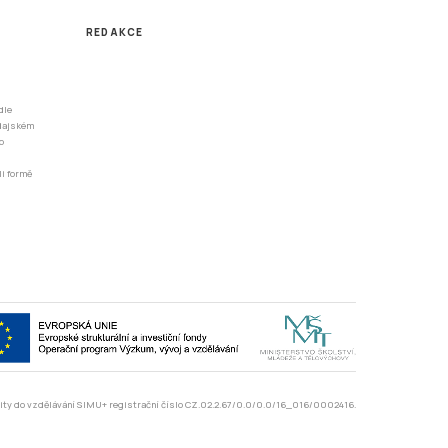
REDAKCE
dle
odajském
o
li formě
rzity do vzdělávání SIMU+ registrační číslo CZ.02.2.67/0.0/0.0/16_016/0002416.