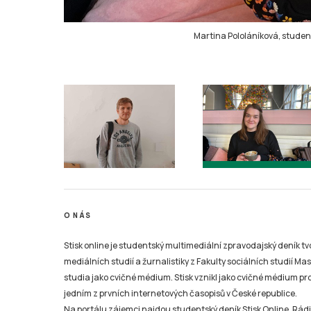
Martina Pololáníková, stude
O NÁS
Stisk online je studentský multimediální zpravodajský deník t
mediálních studií a žurnalistiky z Fakulty sociálních studií Ma
studia jako cvičné médium. Stisk vznikl jako cvičné médium pro 
jedním z prvních internetových časopisů v České republice.
Na portálu zájemci najdou studentský deník Stisk Online, Rádio