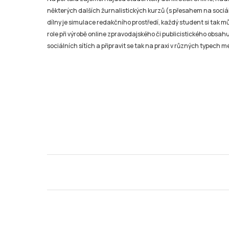
některých dalších žurnalistických kurzů (s přesahem na sociál
dílny je simulace redakčního prostředí, každý student si tak 
role při výrobě online zpravodajského či publicistického obsahu
sociálních sítích a připravit se tak na praxi v různých typech mé