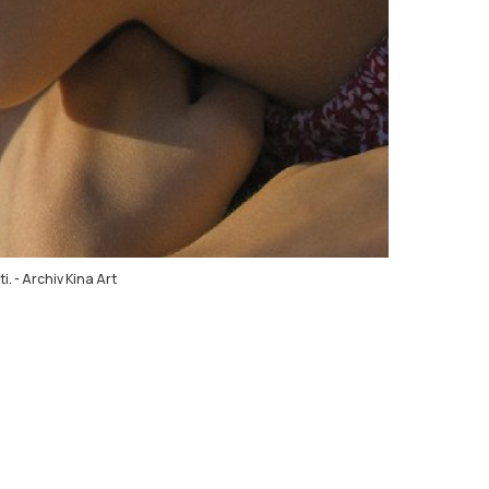
i.
-
Archiv Kina Art