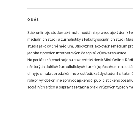
O NÁS
Stisk online je studentský multimediální zpravodajský deník t
mediálních studií a žurnalistiky z Fakulty sociálních studií Ma
studia jako cvičné médium. Stisk vznikl jako cvičné médium pro 
jedním z prvních internetových časopisů v České republice.
Na portálu zájemci najdou studentský deník Stisk Online, Rádio
některých dalších žurnalistických kurzů (s přesahem na sociál
dílny je simulace redakčního prostředí, každý student si tak 
role při výrobě online zpravodajského či publicistického obsahu
sociálních sítích a připravit se tak na praxi v různých typech mé