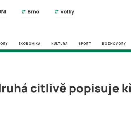
NI
#
Brno
#
volby
ZORY
EKONOMIKA
KULTURA
SPORT
ROZHOVORY
druhá citlivě popisuje 