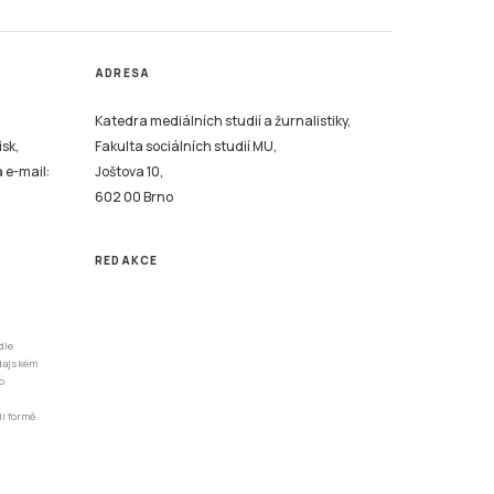
ADRESA
Katedra mediálních studií a žurnalistiky,
isk,
Fakulta sociálních studií MU,
a e-mail:
Joštova 10,
602 00 Brno
REDAKCE
dle
odajském
o
li formě