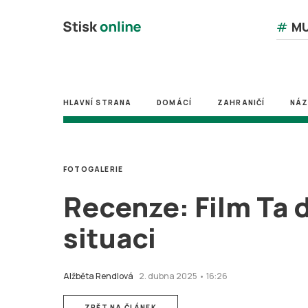
#
MU
HLAVNÍ STRANA
DOMÁCÍ
ZAHRANIČÍ
NÁ
FOTOGALERIE
Recenze: Film Ta 
situaci
Alžběta Rendlová
2. dubna 2025 • 16:26
ZPĚT NA ČLÁNEK