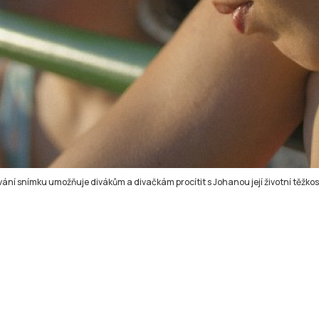
ní snímku umožňuje divákům a divačkám procítit s Johanou její životní těžkost