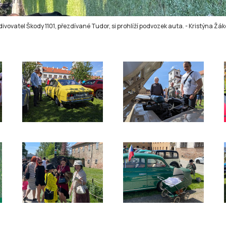
ivovatel Škody 1101, přezdívané Tudor, si prohlíží podvozek auta.
-
Kristýna Žá