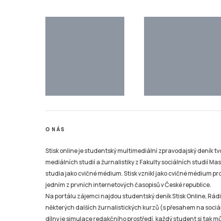
O NÁS
Stisk online je studentský multimediální zpravodajský deník t
mediálních studií a žurnalistiky z Fakulty sociálních studií Ma
studia jako cvičné médium. Stisk vznikl jako cvičné médium pro 
jedním z prvních internetových časopisů v České republice.
Na portálu zájemci najdou studentský deník Stisk Online, Rádio
některých dalších žurnalistických kurzů (s přesahem na sociál
dílny je simulace redakčního prostředí, každý student si tak 
role při výrobě online zpravodajského či publicistického obsahu
sociálních sítích a připravit se tak na praxi v různých typech mé