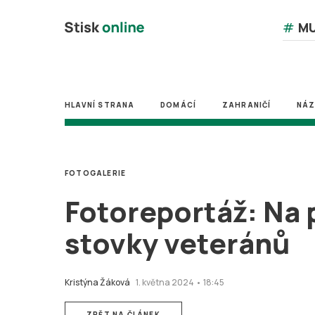
#
MU
HLAVNÍ STRANA
DOMÁCÍ
ZAHRANIČÍ
NÁ
FOTOGALERIE
Fotoreportáž: Na 
stovky veteránů
Kristýna Žáková
1. května 2024 • 18:45
ZPĚT NA ČLÁNEK