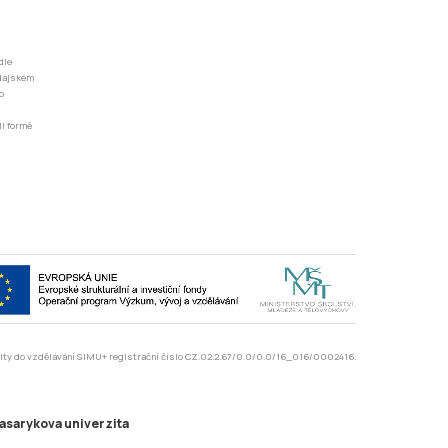
o
li formě
rzity do vzdělávání SIMU+ registrační číslo CZ.02.2.67/0.0/0.0/16_016/0002416.
asarykova univerzita