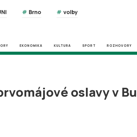
NI
#
Brno
#
volby
ZORY
EKONOMIKA
KULTURA
SPORT
ROZHOVORY
prvomájové oslavy v Buč