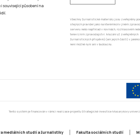
serveru nebo například v novinách, rozhlasovém neb
televizním zpravodajství. Mazání už zveřejněných
žurnalistických příspěvků (ani jejich částí) v jakéko
není možné nyní ani v budoucnu.
Tento systém je financován v rámci realizace projektu Strategické investice Masarykovy unive
a mediálních studií a žurnalistiky
Fakulta sociálních studií
M