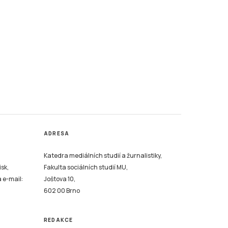
ADRESA
Katedra mediálních studií a žurnalistiky,
isk,
Fakulta sociálních studií MU,
a e-mail:
Joštova 10,
602 00 Brno
REDAKCE
dle
odajském