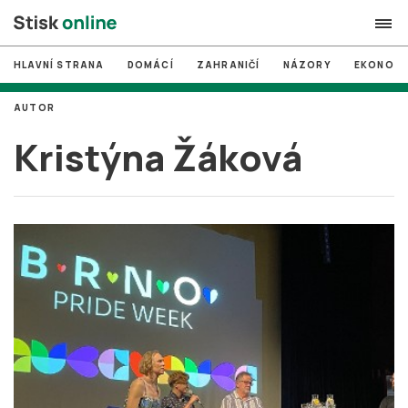
HLAVNÍ STRANA
DOMÁCÍ
ZAHRANIČÍ
NÁZORY
EKONOMI
search
AUTOR
#
MUNI
Kristýna Žáková
#
Brno
#
volby
login
PŘIHLÁSIT SE
Zapomněli jste heslo?
Založit nový účet