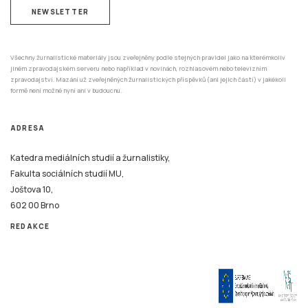
NEWSLETTER
Všechny žurnalistické materiály jsou zveřejněny podle stejných pravidel jako na kterémkoliv
jiném zpravodajském serveru nebo například v novinách, rozhlasovém nebo televizním
zpravodajství. Mazání už zveřejněných žurnalistických příspěvků (ani jejich částí) v jakékoli
formě není možné nyní ani v budoucnu.
ADRESA
Katedra mediálních studií a žurnalistiky,
Fakulta sociálních studií MU,
Joštova 10,
602 00 Brno
REDAKCE