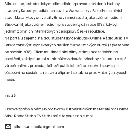
Stisk online je studentský multimediální zpravodajský deník tvořený
studenty Katedry mediálních studií a žurnalistiky z Fakulty sociálních
studií Masarykovy univerzity Brno v rámci studia jako cvičné médium.
Stisk vznikl jako cvičné médium pro studenty už v roce 1997, kdy byl
jedním z prvních internetových časopisů v České republice.
Na portálu zájemci najdou studentský deník Stisk Online, Rádio Stisk, TV
Stisk a také výstupy některých dalších žurnalistických kurzů (s přesahem
na sociální sítě). Cílem multimediální dílny je simulace redakčního
prostředí, každý student si tak může vyzkoušet všechny základní role při
výrobě online zpravodajského či publicistického obsahu i související
působení na sociálních sítích a připravit se tak na praxi v různých typech
médií.
TIRÁŽ
Tiskové zprávy a náměty pro tvorbu žurnalistických materiálů pro Online
Stisk, Rádio Stisk a TV Stisk zasílejte pouze na e-mail:
email
stisk.munimedia@gmail.com