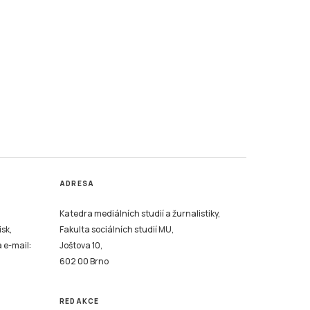
ADRESA
Katedra mediálních studií a žurnalistiky,
isk,
Fakulta sociálních studií MU,
a e-mail:
Joštova 10,
602 00 Brno
REDAKCE