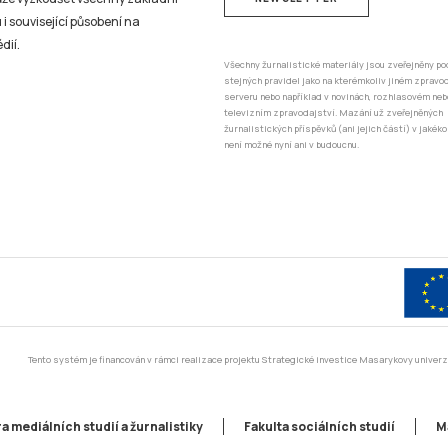
 i související působení na
dií.
Všechny žurnalistické materiály jsou zveřejněny po
stejných pravidel jako na kterémkoliv jiném zprav
serveru nebo například v novinách, rozhlasovém neb
televizním zpravodajství. Mazání už zveřejněných
žurnalistických příspěvků (ani jejich částí) v jakéko
není možné nyní ani v budoucnu.
Tento systém je financován v rámci realizace projektu Strategické investice Masarykovy unive
a mediálních studií a žurnalistiky
Fakulta sociálních studií
M