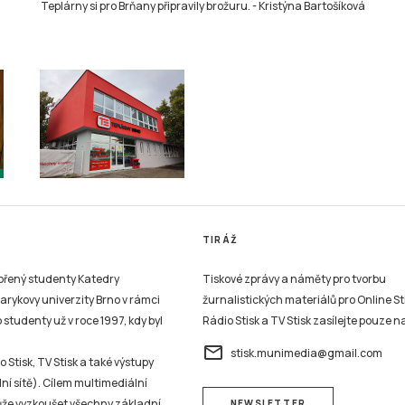
Teplárny si pro Brňany připravily brožuru.
-
Kristýna Bartošíková
TIRÁŽ
vořený studenty Katedry
Tiskové zprávy a náměty pro tvorbu
sarykovy univerzity Brno v rámci
žurnalistických materiálů pro Online St
studenty už v roce 1997, kdy byl
Rádio Stisk a TV Stisk zasílejte pouze n
email
stisk.munimedia@gmail.com
 Stisk, TV Stisk a také výstupy
ní sítě). Cílem multimediální
může vyzkoušet všechny základní
NEWSLETTER