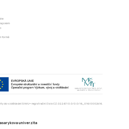
dle
odajském
o
li formě
rzity do vzdělávání SIMU+ registrační číslo CZ.02.2.67/0.0/0.0/16_016/0002416.
asarykova univerzita