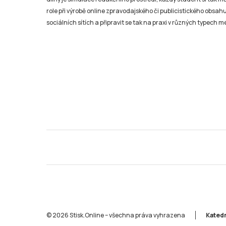
role při výrobě online zpravodajského či publicistického obsahu
sociálních sítích a připravit se tak na praxi v různých typech mé
© 2026 Stisk.Online – všechna práva vyhrazena
Katedr