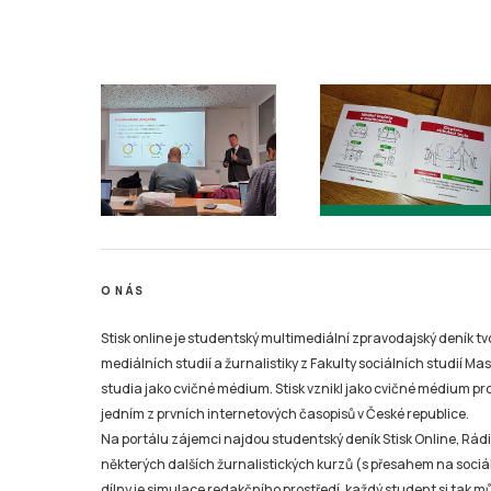
O NÁS
Stisk online je studentský multimediální zpravodajský deník t
mediálních studií a žurnalistiky z Fakulty sociálních studií Ma
studia jako cvičné médium. Stisk vznikl jako cvičné médium pro 
jedním z prvních internetových časopisů v České republice.
Na portálu zájemci najdou studentský deník Stisk Online, Rádio
některých dalších žurnalistických kurzů (s přesahem na sociál
dílny je simulace redakčního prostředí, každý student si tak 