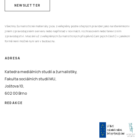
NEWSLETTER
Všechny žurnalistické materiály jsou zveřejněny podle stejných pravidel jako na kterémkoliv
jiném zpravodajském serveru nebo například v novinách, rozhlasovém nebo televizním
zpravodajství. Mazání už zveřejněných žurnalistických příspěvků (ani jejich částí) v jakékoli
formě není možné nyní ani v budoucnu.
ADRESA
Katedra mediálních studií a žurnalistiky,
Fakulta sociálních studií MU,
Joštova 10,
602 00 Brno
REDAKCE