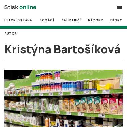
HLAVNÍ STRANA
DOMÁCÍ
ZAHRANIČÍ
NÁZORY
EKONOMI
search
AUTOR
#
MUNI
Kristýna Bartošíková
#
Brno
#
volby
login
PŘIHLÁSIT SE
Zapomněli jste heslo?
Založit nový účet