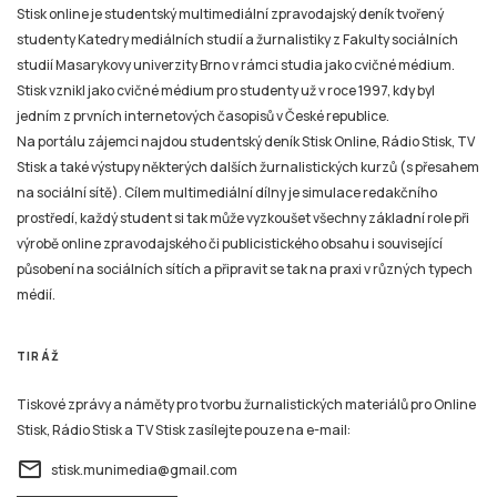
Stisk online je studentský multimediální zpravodajský deník tvořený
studenty Katedry mediálních studií a žurnalistiky z Fakulty sociálních
studií Masarykovy univerzity Brno v rámci studia jako cvičné médium.
Stisk vznikl jako cvičné médium pro studenty už v roce 1997, kdy byl
jedním z prvních internetových časopisů v České republice.
Na portálu zájemci najdou studentský deník Stisk Online, Rádio Stisk, TV
Stisk a také výstupy některých dalších žurnalistických kurzů (s přesahem
na sociální sítě). Cílem multimediální dílny je simulace redakčního
prostředí, každý student si tak může vyzkoušet všechny základní role při
výrobě online zpravodajského či publicistického obsahu i související
působení na sociálních sítích a připravit se tak na praxi v různých typech
médií.
TIRÁŽ
Tiskové zprávy a náměty pro tvorbu žurnalistických materiálů pro Online
Stisk, Rádio Stisk a TV Stisk zasílejte pouze na e-mail:
email
stisk.munimedia@gmail.com