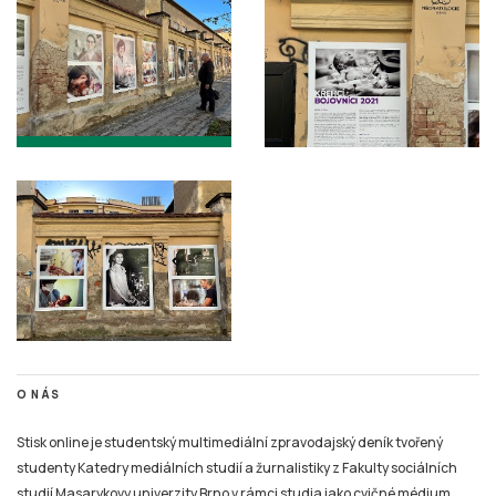
O NÁS
Stisk online je studentský multimediální zpravodajský deník tvořený
studenty Katedry mediálních studií a žurnalistiky z Fakulty sociálních
studií Masarykovy univerzity Brno v rámci studia jako cvičné médium.