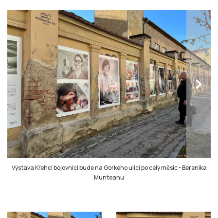
chevron_right
Výstava Křehcí bojovníci bude na Gorkého ulici po celý měsíc
-
Berenika
Munteanu