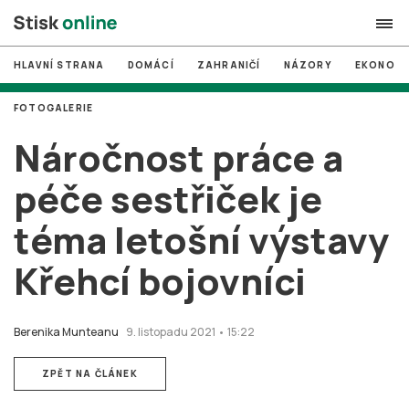
HLAVNÍ STRANA
DOMÁCÍ
ZAHRANIČÍ
NÁZORY
EKONOMI
search
FOTOGALERIE
#
MUNI
Náročnost práce a
#
Brno
péče sestřiček je
#
volby
téma letošní výstavy
login
PŘIHLÁSIT SE
Křehcí bojovníci
Zapomněli jste heslo?
Založit nový účet
Berenika Munteanu
9. listopadu 2021 • 15:22
ZPĚT NA ČLÁNEK