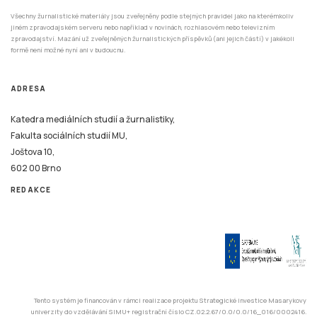
Všechny žurnalistické materiály jsou zveřejněny podle stejných pravidel jako na kterémkoliv
jiném zpravodajském serveru nebo například v novinách, rozhlasovém nebo televizním
zpravodajství. Mazání už zveřejněných žurnalistických příspěvků (ani jejich částí) v jakékoli
formě není možné nyní ani v budoucnu.
ADRESA
Katedra mediálních studií a žurnalistiky,
Fakulta sociálních studií MU,
Joštova 10,
602 00 Brno
REDAKCE
Tento systém je financován v rámci realizace projektu Strategické investice Masarykovy
univerzity do vzdělávání SIMU+ registrační číslo CZ.02.2.67/0.0/0.0/16_016/0002416.