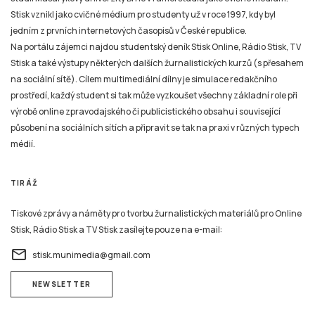
Stisk vznikl jako cvičné médium pro studenty už v roce 1997, kdy byl
jedním z prvních internetových časopisů v České republice.
Na portálu zájemci najdou studentský deník Stisk Online, Rádio Stisk, TV
Stisk a také výstupy některých dalších žurnalistických kurzů (s přesahem
na sociální sítě). Cílem multimediální dílny je simulace redakčního
prostředí, každý student si tak může vyzkoušet všechny základní role při
výrobě online zpravodajského či publicistického obsahu i související
působení na sociálních sítích a připravit se tak na praxi v různých typech
médií.
TIRÁŽ
Tiskové zprávy a náměty pro tvorbu žurnalistických materiálů pro Online
Stisk, Rádio Stisk a TV Stisk zasílejte pouze na e-mail:
email
stisk.munimedia@gmail.com
NEWSLETTER