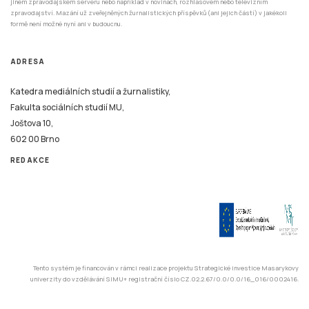
jiném zpravodajském serveru nebo například v novinách, rozhlasovém nebo televizním
zpravodajství. Mazání už zveřejněných žurnalistických příspěvků (ani jejich částí) v jakékoli
formě není možné nyní ani v budoucnu.
ADRESA
Katedra mediálních studií a žurnalistiky,
Fakulta sociálních studií MU,
Joštova 10,
602 00 Brno
REDAKCE
Tento systém je financován v rámci realizace projektu Strategické investice Masarykovy
univerzity do vzdělávání SIMU+ registrační číslo CZ.02.2.67/0.0/0.0/16_016/0002416.