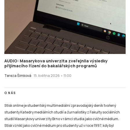
AUDIO: Masarykova univerzita zveřejnila výsledky
přijímacího řízení do bakalářských programů
Tereza Šimková
15. května 2026 • 11:00
O NÁS
Stisk online je studentský multimediální zpravodajský deník tvořený
studenty Katedry mediálních studií a žurnalistiky z Fakulty sociálních
studií Masarykovy univerzity Brno v rámci studia jako cvičné médium.
Stisk vznikl jako cvičné médium pro studenty už v roce 1997, kdy byl