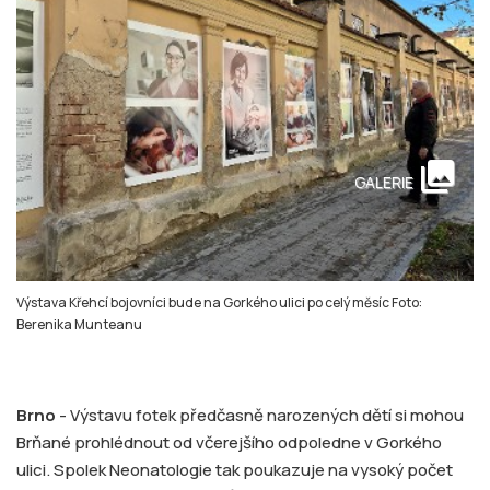
collections
GALERIE
Výstava Křehcí bojovníci bude na Gorkého ulici po celý měsíc Foto:
Berenika Munteanu
Brno
- Výstavu fotek předčasně narozených dětí si mohou
Brňané prohlédnout od včerejšího odpoledne v Gorkého
ulici. Spolek Neonatologie tak poukazuje na vysoký počet