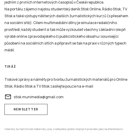
jedním z prvních internetových časopisů v České republice.
Na portálu zájemci najdou studentský deník Stisk Online, Rádio Stisk, TV
Stisk a také výstupy některých dalších žurnalistických kurzů (s přesahem
na sociální sítě). Cílem multimediální dílny je simulace redakčního
prostředí, každý student si tak může vyzkoušet všechny základní role při
výrobě online zpravodajského či publicistického obsahu i související
působení na sociálních sítích a připravit se tak na praxi v různých typech
médií.
TIRÁŽ
Tiskové zprávy a náměty pro tvorbu žurnalistických materiálů pro Online
Stisk, Rádio Stisk a TV Stisk zasílejte pouze na e-mail:
email
stisk.munimedia@gmail.com
NEWSLETTER
Všechny žurnalistické materiály jsou zveřejněny podle stejných pravidel jako na kterémkoliv