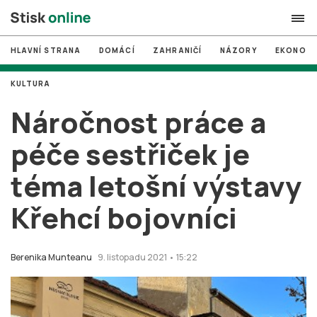
HLAVNÍ STRANA
DOMÁCÍ
ZAHRANIČÍ
NÁZORY
EKONOMI
search
KULTURA
#
MUNI
Náročnost práce a
#
Brno
péče sestřiček je
#
volby
téma letošní výstavy
login
PŘIHLÁSIT SE
Křehcí bojovníci
Zapomněli jste heslo?
Založit nový účet
Berenika Munteanu
9. listopadu 2021 • 15:22