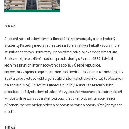
O NÁS
Stisk online je studentský multimediální zpravodajský deník tvořený
studenty Katedry mediálních studií a žurnalistiky z Fakulty sociálních
studií Masarykovy univerzity Brno v rámci studia jako cvičné médium.
Stisk vznikl jako cvičné médium pro studenty už v roce 1997, kdy byl
jedním z prvních internetových časopisů v České republice.
Na portálu zájemci najdou studentský deník Stisk Online, Rádio Stisk, TV
Stisk a také výstupy některých dalších žurnalistických kurzů (s přesahem
na sociální sítě). Cílem multimediální dílny je simulace redakčního
prostředí, každý student si tak může vyzkoušet všechny základní role při
výrobě online zpravodajského či publicistického obsahu i související
působení na sociálních sítích a připravit se tak na praxi v různých typech
médií.
TIRÁŽ