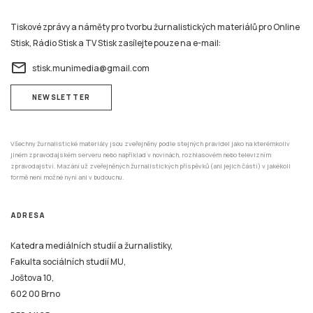
Tiskové zprávy a náměty pro tvorbu žurnalistických materiálů pro Online
Stisk, Rádio Stisk a TV Stisk zasílejte pouze na e-mail:
email
stisk.munimedia@gmail.com
NEWSLETTER
Všechny žurnalistické materiály jsou zveřejněny podle stejných pravidel jako na kterémkoliv
jiném zpravodajském serveru nebo například v novinách, rozhlasovém nebo televizním
zpravodajství. Mazání už zveřejněných žurnalistických příspěvků (ani jejich částí) v jakékoli
formě není možné nyní ani v budoucnu.
ADRESA
Katedra mediálních studií a žurnalistiky,
Fakulta sociálních studií MU,
Joštova 10,
602 00 Brno