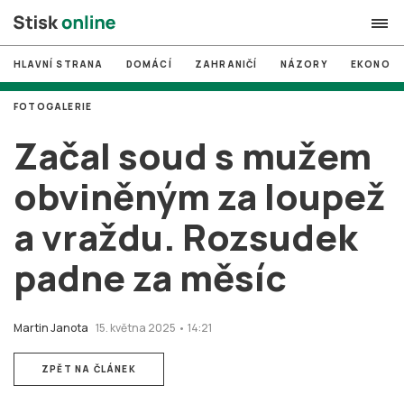
HLAVNÍ STRANA
DOMÁCÍ
ZAHRANIČÍ
NÁZORY
EKONOMI
search
FOTOGALERIE
#
MUNI
Začal soud s mužem
#
Brno
obviněným za loupež
#
volby
a vraždu. Rozsudek
login
PŘIHLÁSIT SE
padne za měsíc
Zapomněli jste heslo?
Založit nový účet
Martin Janota
15. května 2025 • 14:21
ZPĚT NA ČLÁNEK