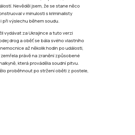
álostí. Nevěděl jsem, že se stane něco
nstruoval v minulosti s kriminalisty
l i při výslechu během soudu.
žil vydávat za Ukrajince a tuto verzi
rodej drog a oběť se bála svého vlastního
 nemocnice až několik hodin po události,
ť zemřela právě na zranění způsobené
nalkyně, která prováděla soudní pitvu.
mělo proběhnout po stržení oběti z postele,