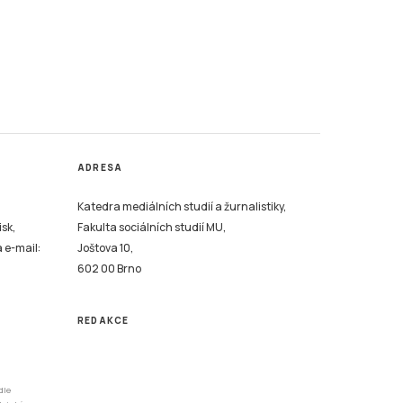
ADRESA
Katedra mediálních studií a žurnalistiky,
isk,
Fakulta sociálních studií MU,
a e-mail:
Joštova 10,
602 00 Brno
REDAKCE
dle