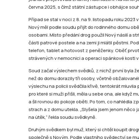
června 2025, s čímž státní zástupce i obhájce souhl
Případ se stal v noci z 8. na 9. listopadu roku 2023
Nový měl podle soudu přijít do rodinného domu obě
osobami. Místo předání drog použil Nový násilí a str
části patrové postele a na zemi ji mlátil pěstmi. Po
telefon, tablet a hotovost z peněženky. Oběť prvo
strávených v nemocnici a operaci spánkové kosti v
Soud začal výslechem svědků, z nichž první byla žen
než do domu dorazily tři osoby, včetně obžalovanéh
výslechu na policii svědčila křivě, tentokrát mluvila
pro které si muži přišli, měla u sebe ona, ale když 
a šli rovnou do pokoje oběti. Po tom, co nahlédla zp
strach a z domu utekla. „Slyšela jsem jenom něco jak
na útěk,“ řekla soudu svědkyně.
Druhým svědkem byl muž, který si chtěl koupit dr
společně s Novým. Podle vlastního svědectví se muž 