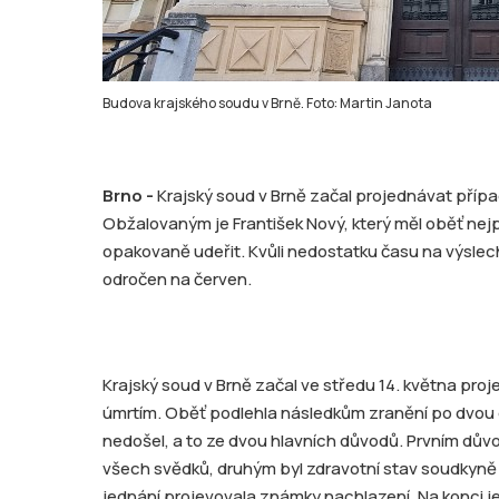
Budova krajského soudu v Brně. Foto: Martin Janota
Brno -
Krajský soud v Brně začal projednávat příp
Obžalovaným je František Nový, který měl oběť nejpr
opakovaně udeřit. Kvůli nedostatku času na výsle
odročen na červen.
Krajský soud v Brně začal ve středu 14. května proj
úmrtím. Oběť podlehla následkům zranění po dvou 
nedošel, a to ze dvou hlavních důvodů. Prvním dů
všech svědků, druhým byl zdravotní stav soudkyn
jednání projevovala známky nachlazení. Na konci j