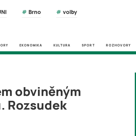
NI
#
Brno
#
volby
ZORY
EKONOMIKA
KULTURA
SPORT
ROZHOVORY
em obviněným
u. Rozsudek