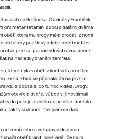
asili.
 v Rosicích na Brněnsku. Obviněný František
ti pro metanfetamin, spolu s dalšími dvěma
hl oběť, která mu drogy měla prodat, z horní
dle obžaloby pak Nový odcizil oběti mobilní
tní útok přežila, po následných dvou dnech
šak na následky zranění zemřela.
a, která byla s obětí v kontaktu před tím,
o. Žena, která se přiznala, že na prvním
 pravdu a popsala, co tu noc viděla. Drogy,
mužům otevřela dveře, vůbec si ji nevšímali
átky do pokoje a viděla co se děje, dostala
o, tak ty si skončil. Tak jsem se dala
ogu od zemřelého a vstupoval do domu
snažil oběť bránit, když viděl, že na ni