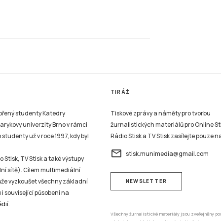
TIRÁŽ
vořený studenty Katedry
Tiskové zprávy a náměty pro tvorbu
sarykovy univerzity Brno v rámci
žurnalistických materiálů pro Online St
studenty už v roce 1997, kdy byl
Rádio Stisk a TV Stisk zasílejte pouze n
email
stisk.munimedia@gmail.com
 Stisk, TV Stisk a také výstupy
ní sítě). Cílem multimediální
může vyzkoušet všechny základní
NEWSLETTER
 i související působení na
dií.
Všechny žurnalistické materiály jsou zveřejněny po