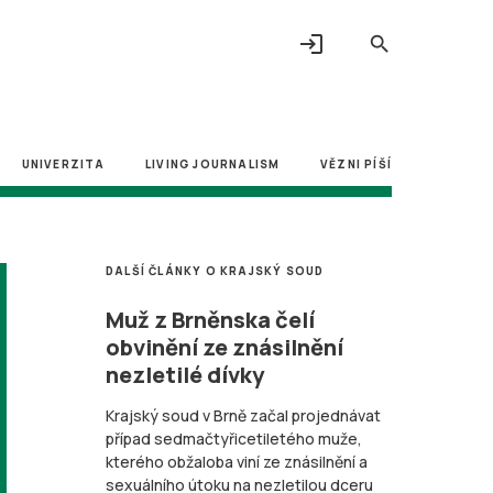
login
search
UNIVERZITA
LIVING JOURNALISM
VĚZNI PÍŠÍ
DALŠÍ ČLÁNKY O KRAJSKÝ SOUD
Muž z Brněnska čelí
obvinění ze znásilnění
nezletilé dívky
Krajský soud v Brně začal projednávat
případ sedmačtyřicetiletého muže,
kterého obžaloba viní ze znásilnění a
sexuálního útoku na nezletilou dceru