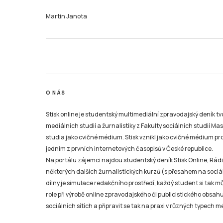
Martin Janota
O NÁS
Stisk online je studentský multimediální zpravodajský deník t
mediálních studií a žurnalistiky z Fakulty sociálních studií Ma
studia jako cvičné médium. Stisk vznikl jako cvičné médium pro 
jedním z prvních internetových časopisů v České republice.
Na portálu zájemci najdou studentský deník Stisk Online, Rádio
některých dalších žurnalistických kurzů (s přesahem na sociál
dílny je simulace redakčního prostředí, každý student si tak 
role při výrobě online zpravodajského či publicistického obsahu
sociálních sítích a připravit se tak na praxi v různých typech mé