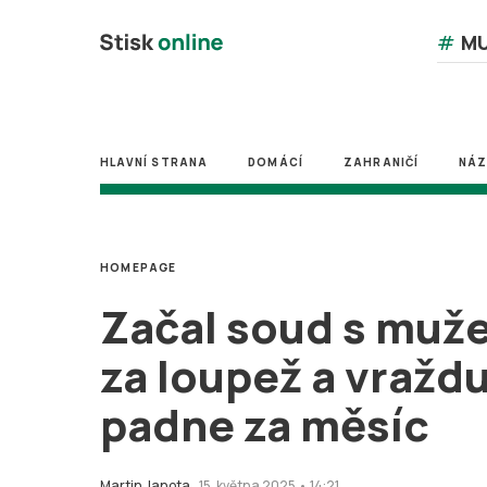
#
MU
HLAVNÍ STRANA
DOMÁCÍ
ZAHRANIČÍ
NÁ
HOMEPAGE
Začal soud s muž
za loupež a vražd
padne za měsíc
Martin Janota
15. května 2025 • 14:21