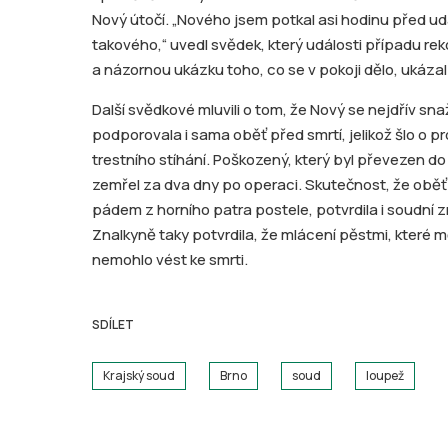
Nový útočí. „Nového jsem potkal asi hodinu před ud
takového,“ uvedl svědek, který události případu reko
a názornou ukázku toho, co se v pokoji dělo, ukáza
Další svědkové mluvili o tom, že Nový se nejdřív sna
podporovala i sama oběť před smrtí, jelikož šlo o p
trestního stíhání. Poškozený, který byl převezen do
zemřel za dva dny po operaci. Skutečnost, že obě
pádem z horního patra postele, potvrdila i soudní z
Znalkyně taky potvrdila, že mlácení pěstmi, které 
nemohlo vést ke smrti.
SDÍLET
Krajský soud
Brno
soud
loupež