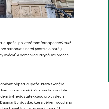
ad loupeže, po které zemřel napadený muž.
ve strhnout z horní postele a poté ji
chy svědků a nemoci soudkyně byl proces
ednávat případ loupeže, která skončila
dnech v nemocnici. K rozsudku soud ale
vodem byl nedostatek času pro výslech
ě Dagmar Bordovské, která během soudního
ednání navrhla pokračování soudu 18.