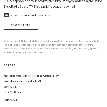
Tiskové zprávy a náměty pro tvorbu žurnalistických materiálů pro Online
Stisk, Rádio Stisk a TV Stisk zasílejte pouze na e-mail:
email
stisk.munimedia@gmail.com
NEWSLETTER
Všechny žurnalistické materiály jsou zveřejněny podle stejných pravidel jako na kterémkoliv
jiném zpravodajském serveru nebo například v novinách, rozhlasovém nebo televizním
zpravodajství. Mazání už zveřejněných žurnalistických příspěvků (ani jejich částí) v jakékoli
formě není možné nyní ani v budoucnu.
ADRESA
Katedra mediálních studií a žurnalistiky,
Fakulta sociálních studií MU,
Joštova 10,
602 00 Brno
REDAKCE