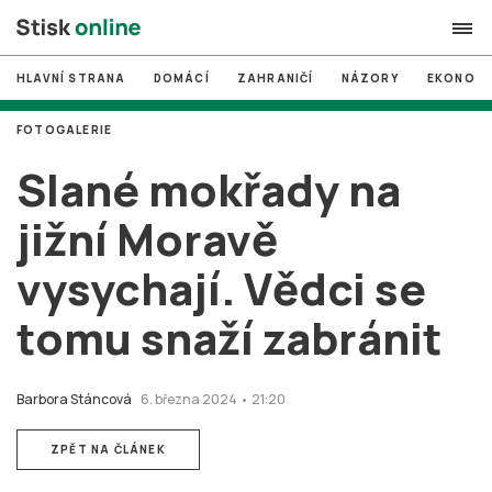
HLAVNÍ STRANA
DOMÁCÍ
ZAHRANIČÍ
NÁZORY
EKONOMI
search
FOTOGALERIE
#
MUNI
Slané mokřady na
#
Brno
jižní Moravě
#
volby
vysychají. Vědci se
login
PŘIHLÁSIT SE
tomu snaží zabránit
Zapomněli jste heslo?
Založit nový účet
Barbora Stáncová
6. března 2024 • 21:20
ZPĚT NA ČLÁNEK