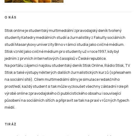
O NÁS
Stisk online je studentský multimediální zpravodajský deník tvořený
studenty Katedry mediálních studií a žurnalistiky z Fakulty sociálních
studií Masarykovy univerzity Brno v rámci studia jako cvičné médium.
Stisk vznikl jako cvičné médium pro studenty už v roce 1997, kdy byl
jedním z prvních internetových časopisů v České republice.
Na portálu zájemci najdou studentský deník Stisk Online, Rádio Stisk, TV
Stisk a také výstupy některých dalších žurnalistických kurzů (s přesahem
na sociální sítě). Cílem multimediální dílny je simulace redakčního
prostředí, každý student si tak může vyzkoušet všechny základní role při
výrobě online zpravodajského či publicistického obsahu i související
působení na sociálních sítích a připravit se tak na praxi v různých typech
médií.
TIRÁŽ