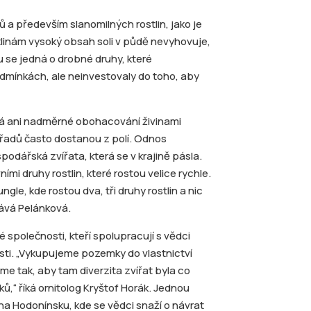
a především slanomilných rostlin, jako je
linám vysoký obsah soli v půdě nevyhovuje,
u se jedná o drobné druhy, které
odmínkách, ale neinvestovaly do toho, aby
á ani nadměrné obohacování živinami
křadů často dostanou z polí. Odnos
odářská zvířata, která se v krajině pásla.
ími druhy rostlin, které rostou velice rychle.
e, kde rostou dva, tři druhy rostlin a nic
ává Pelánková.
 společnosti, kteří spolupracují s vědci
sti. „Vykupujeme pozemky do vlastnictví
e tak, aby tam diverzita zvířat byla co
ů,“ říká ornitolog Kryštof Horák. Jednou
a na Hodonínsku, kde se vědci snaží o návrat