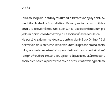
O NÁS
Stisk online je studentský multimediální zpravodajský deník t
mediálních studií a žurnalistiky z Fakulty sociálních studií Ma
studia jako cvičné médium. Stisk vznikl jako cvičné médium pro 
jedním z prvních internetových časopisů v České republice.
Na portálu zájemci najdou studentský deník Stisk Online, Rádio
některých dalších žurnalistických kurzů (s přesahem na sociál
dílny je simulace redakčního prostředí, každý student si tak 
role při výrobě online zpravodajského či publicistického obsahu
sociálních sítích a připravit se tak na praxi v různých typech mé