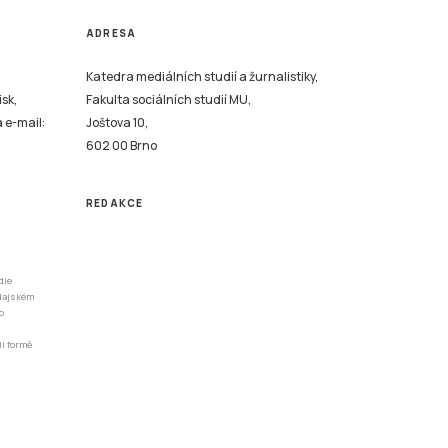
ADRESA
Katedra mediálních studií a žurnalistiky,
isk,
Fakulta sociálních studií MU,
a e-mail:
Joštova 10,
602 00 Brno
REDAKCE
dle
odajském
o
li formě