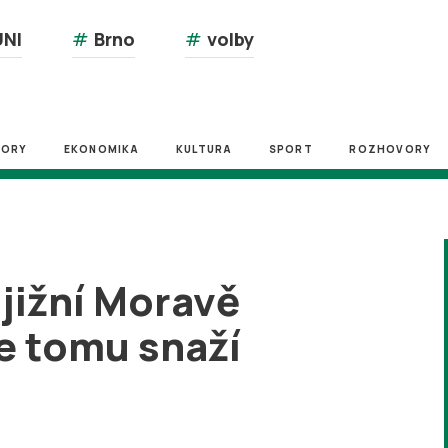
NI
#
Brno
#
volby
ZORY
EKONOMIKA
KULTURA
SPORT
ROZHOVORY
jižní Moravě
se tomu snaží