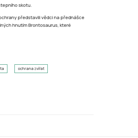
tepního skotu.
ochrany představili vědci na přednášce
dných hnutím Brontosaurus, které
ata
ochrana zvířat