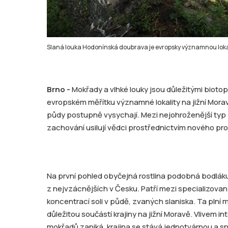
Slaná louka Hodonínská doubrava je evropsky významnou lokali
Brno -
Mokřady a vlhké louky jsou důležitými biotop
evropském měřítku významné lokality na jižní Mora
půdy postupně vysychají. Mezi nejohroženější typ p
zachování usilují vědci prostřednictvím nového pro
Na první pohled obyčejná rostlina podobná bodláku
z nejvzácnějších v Česku. Patří mezi specializovaný
koncentrací soli v půdě, zvaných slaniska. Ta plní
důležitou součástí krajiny na jižní Moravě. Vlivem 
mokřadů zaniká, krajina se stává jednotvárnou a s