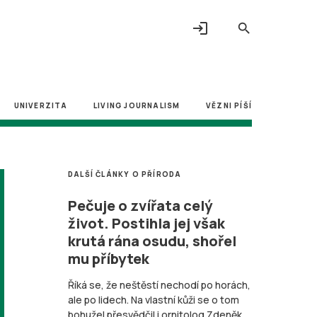
login
search
UNIVERZITA
LIVING JOURNALISM
VĚZNI PÍŠÍ
DALŠÍ ČLÁNKY O PŘÍRODA
Pečuje o zvířata celý
život. Postihla jej však
krutá rána osudu, shořel
mu příbytek
Říká se, že neštěstí nechodí po horách,
ale po lidech. Na vlastní kůži se o tom
bohužel přesvědčil i ornitolog Zdeněk