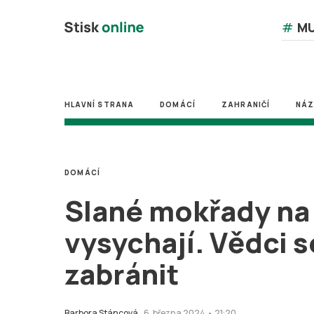
#
MU
HLAVNÍ STRANA
DOMÁCÍ
ZAHRANIČÍ
NÁ
DOMÁCÍ
Slané mokřady na 
vysychají. Vědci 
zabránit
Barbora Stáncová
6. března 2024 • 21:20