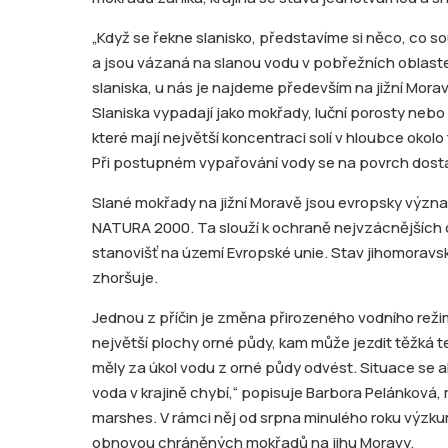
„Když se řekne slanisko, představíme si něco, co sou
a jsou vázaná na slanou vodu v pobřežních oblastec
slaniska, u nás je najdeme především na jižní Mora
Slaniska vypadají jako mokřady, luční porosty nebo
které mají největší koncentraci solí v hloubce okol
Při postupném vypařování vody se na povrch dostano
Slané mokřady na jižní Moravě jsou evropsky význam
NATURA 2000. Ta slouží k ochraně nejvzácnějších dr
stanovišť na území Evropské unie. Stav jihomorav
zhoršuje.
Jednou z příčin je změna přirozeného vodního reži
největší plochy orné půdy, kam může jezdit těžká t
měly za úkol vodu z orné půdy odvést. Situace se 
voda v krajině chybí,“ popisuje Barbora Pelánková, 
marshes. V rámci něj od srpna minulého roku výzkum
obnovou chráněných mokřadů na jihu Moravy.