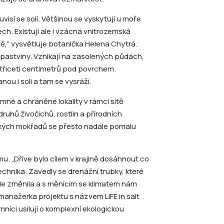
visí se solí. Většinou se vyskytují u moře
h. Existují ale i vzácná vnitrozemská
vě,“ vysvětluje botanička Helena Chytrá.
 pastviny. Vznikají na zasolených půdách,
o třiceti centimetrů pod povrchem.
u i soli a tam se vysráží.
né a chráněné lokality v rámci sítě
uhů živočichů, rostlin a přírodních
ských mokřadů se přesto nadále pomalu
mu.
„Dříve bylo cílem v krajině dosáhnout co
echnika. Zavedly se drenážní trubky, které
ale změnila a s měnícím se klimatem nám
manažerka projektu s názvem LIFE in salt
níci usilují o komplexní ekologickou