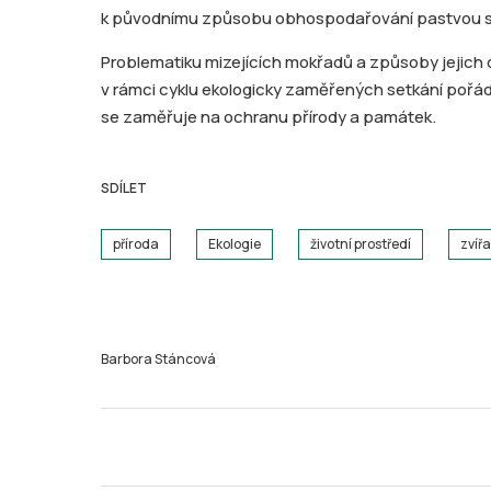
k původnímu způsobu obhospodařování pastvou s
Problematiku mizejících mokřadů a způsoby jejich 
v rámci cyklu ekologicky zaměřených setkání pořá
se zaměřuje na ochranu přírody a památek.
SDÍLET
příroda
Ekologie
životní prostředí
zvíř
Barbora Stáncová