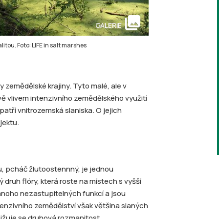
collections
GALERIE
tou. Foto: LIFE in salt marshes
y zemědělské krajiny. Tyto malé, ale v
vě vlivem intenzivního zemědělského využití
atří vnitrozemská slaniska. O jejich
jektu.
, pcháč žlutoostennný, je jednou
 druh flóry, která roste na místech s vyšší
 mnoho nezastupitelných funkcí a jsou
intenzivního zemědělství však většina slaných
nižuje se druhová rozmanitost.