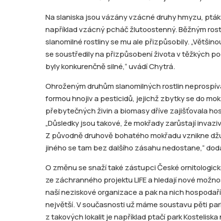
Na slaniska jsou vázány vzácné druhy hmyzu, ptáků 
například vzácný pcháč žlutoostenný. Běžným rost
slanomilné rostliny se mu ale přizpůsobily. „Většino
se soustředily na přizpůsobení života v těžkých p
byly konkurenčně silné,“ uvádí Chytrá.
Ohroženým druhům slanomilných rostlin neprospív
formou hnojiv a pesticidů, jejichž zbytky se do mo
přebytečných živin a biomasy dříve zajišťovala hosp
„Důsledky jsou takové, že mokřady zarůstají invazivn
Z původně druhově bohatého mokřadu vznikne džungl
jiného se tam bez dalšího zásahu nedostane,“ dod
O změnu se snaží také zástupci České ornitologické
ze záchranného projektu LIFE a hledají nové možno
naší neziskové organizace a pak na nich hospodařím
největší. V současnosti už máme soustavu pěti park
z takových lokalit je například ptačí park Kostelisk