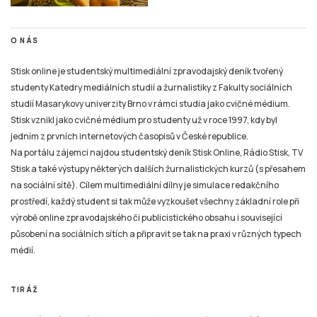
O NÁS
Stisk online je studentský multimediální zpravodajský deník tvořený
studenty Katedry mediálních studií a žurnalistiky z Fakulty sociálních
studií Masarykovy univerzity Brno v rámci studia jako cvičné médium.
Stisk vznikl jako cvičné médium pro studenty už v roce 1997, kdy byl
jedním z prvních internetových časopisů v České republice.
Na portálu zájemci najdou studentský deník Stisk Online, Rádio Stisk, TV
Stisk a také výstupy některých dalších žurnalistických kurzů (s přesahem
na sociální sítě). Cílem multimediální dílny je simulace redakčního
prostředí, každý student si tak může vyzkoušet všechny základní role při
výrobě online zpravodajského či publicistického obsahu i související
působení na sociálních sítích a připravit se tak na praxi v různých typech
médií.
TIRÁŽ