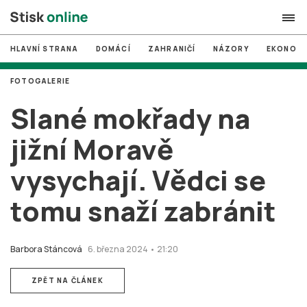
HLAVNÍ STRANA
DOMÁCÍ
ZAHRANIČÍ
NÁZORY
EKONOMI
search
FOTOGALERIE
#
MUNI
Slané mokřady na
#
Brno
jižní Moravě
#
volby
vysychají. Vědci se
login
PŘIHLÁSIT SE
tomu snaží zabránit
Zapomněli jste heslo?
Založit nový účet
Barbora Stáncová
6. března 2024 • 21:20
ZPĚT NA ČLÁNEK