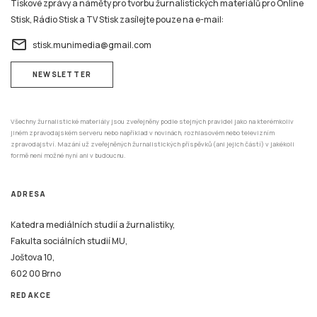
Tiskové zprávy a náměty pro tvorbu žurnalistických materiálů pro Online
Stisk, Rádio Stisk a TV Stisk zasílejte pouze na e-mail:
email
stisk.munimedia@gmail.com
NEWSLETTER
Všechny žurnalistické materiály jsou zveřejněny podle stejných pravidel jako na kterémkoliv
jiném zpravodajském serveru nebo například v novinách, rozhlasovém nebo televizním
zpravodajství. Mazání už zveřejněných žurnalistických příspěvků (ani jejich částí) v jakékoli
formě není možné nyní ani v budoucnu.
ADRESA
Katedra mediálních studií a žurnalistiky,
Fakulta sociálních studií MU,
Joštova 10,
602 00 Brno
REDAKCE