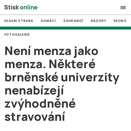
HLAVNÍ STRANA
DOMÁCÍ
ZAHRANIČÍ
NÁZORY
EKONOMI
search
FOTOGALERIE
#
MUNI
Není menza jako
#
Brno
menza. Některé
#
volby
brněnské univerzity
login
PŘIHLÁSIT SE
nenabízejí
Zapomněli jste heslo?
Založit nový účet
zvýhodněné
stravování