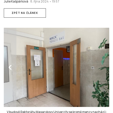
Julie Kašpárková
8. října 2024 • 19:57
ZPĚT NA ČLÁNEK
chevron_left
V budově Rektorátu Masarykovy Univerzity se kromě menzy nachází i