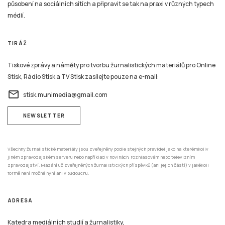
působení na sociálních sítích a připravit se tak na praxi v různých typech
médií.
TIRÁŽ
Tiskové zprávy a náměty pro tvorbu žurnalistických materiálů pro Online
Stisk, Rádio Stisk a TV Stisk zasílejte pouze na e-mail:
email
stisk.munimedia@gmail.com
NEWSLETTER
Všechny žurnalistické materiály jsou zveřejněny podle stejných pravidel jako na kterémkoliv
jiném zpravodajském serveru nebo například v novinách, rozhlasovém nebo televizním
zpravodajství. Mazání už zveřejněných žurnalistických příspěvků (ani jejich částí) v jakékoli
formě není možné nyní ani v budoucnu.
ADRESA
Katedra mediálních studií a žurnalistiky,