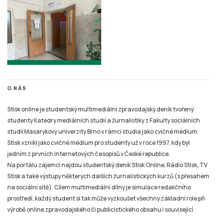
O NÁS
Stisk online je studentský multimediální zpravodajský deník tvořený
studenty Katedry mediálních studií a žurnalistiky z Fakulty sociálních
studií Masarykovy univerzity Brno v rámci studia jako cvičné médium.
Stisk vznikl jako cvičné médium pro studenty už v roce 1997, kdy byl
jedním z prvních internetových časopisů v České republice.
Na portálu zájemci najdou studentský deník Stisk Online, Rádio Stisk, TV
Stisk a také výstupy některých dalších žurnalistických kurzů (s přesahem
na sociální sítě). Cílem multimediální dílny je simulace redakčního
prostředí, každý student si tak může vyzkoušet všechny základní role při
výrobě online zpravodajského či publicistického obsahu i související