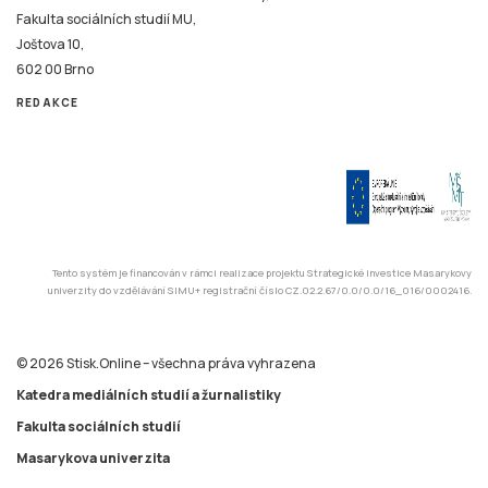
Fakulta sociálních studií MU,
Joštova 10,
602 00 Brno
REDAKCE
Tento systém je financován v rámci realizace projektu Strategické investice Masarykovy
univerzity do vzdělávání SIMU+ registrační číslo CZ.02.2.67/0.0/0.0/16_016/0002416.
© 2026 Stisk.Online – všechna práva vyhrazena
Katedra mediálních studií a žurnalistiky
Fakulta sociálních studií
Masarykova univerzita