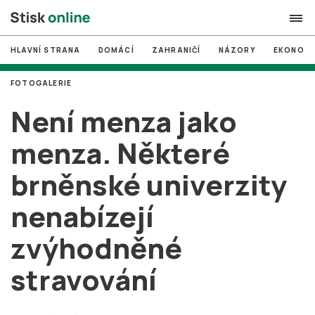
HLAVNÍ STRANA
DOMÁCÍ
ZAHRANIČÍ
NÁZORY
EKONOMI
search
FOTOGALERIE
#
MUNI
Není menza jako
#
Brno
menza. Některé
#
volby
brněnské univerzity
login
PŘIHLÁSIT SE
nenabízejí
Zapomněli jste heslo?
Založit nový účet
zvýhodněné
stravování