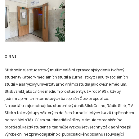
O NÁS
Stisk online je studentský multimediální zpravodajský deník tvořený
studenty Katedry mediálních studií a žurnalistiky z Fakulty sociálních
studií Masarykovy univerzity Brno v rámci studia jako cvičné médium.
Stisk vznikl jako cvičné médium pro studenty už v roce 1997, kdy byl
jedním z prvních internetových časopisů v České republice.
Na portálu zájemci najdou studentský deník Stisk Online, Rádio Stisk, TV
Stisk a také výstupy některých dalších žurnalistických kurzů (s přesahem
na sociální sítě). Cílem multimediální dílny je simulace redakčního
prostředí, každý student si tak může vyzkoušet všechny základní role při
výrobě online zpravodajského či publicistického obsahu i související