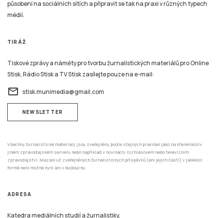
působení na sociálních sítích a připravit se tak na praxi v různých typech
médií.
TIRÁŽ
Tiskové zprávy a náměty pro tvorbu žurnalistických materiálů pro Online
Stisk, Rádio Stisk a TV Stisk zasílejte pouze na e-mail:
email
stisk.munimedia@gmail.com
NEWSLETTER
Všechny žurnalistické materiály jsou zveřejněny podle stejných pravidel jako na kterémkoliv
jiném zpravodajském serveru nebo například v novinách, rozhlasovém nebo televizním
zpravodajství. Mazání už zveřejněných žurnalistických příspěvků (ani jejich částí) v jakékoli
formě není možné nyní ani v budoucnu.
ADRESA
Katedra mediálních studií a žurnalistiky,