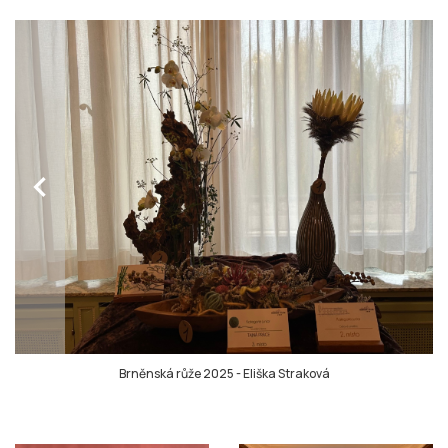
chevron_left
Brněnská růže 2025
-
Eliška Straková