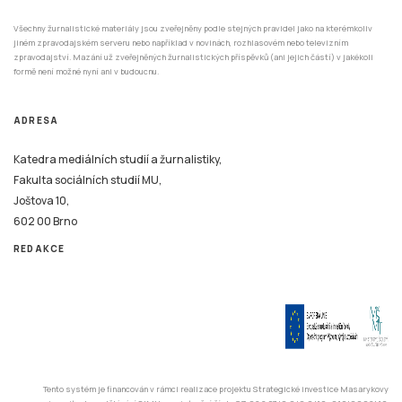
Všechny žurnalistické materiály jsou zveřejněny podle stejných pravidel jako na kterémkoliv
jiném zpravodajském serveru nebo například v novinách, rozhlasovém nebo televizním
zpravodajství. Mazání už zveřejněných žurnalistických příspěvků (ani jejich částí) v jakékoli
formě není možné nyní ani v budoucnu.
ADRESA
Katedra mediálních studií a žurnalistiky,
Fakulta sociálních studií MU,
Joštova 10,
602 00 Brno
REDAKCE
Tento systém je financován v rámci realizace projektu Strategické investice Masarykovy