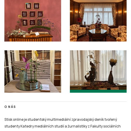
O NÁS
Stisk online je studentský multimediální zpravodajský deník tvořený
studenty Katedry mediálních studií a žurnalistiky z Fakulty sociálních