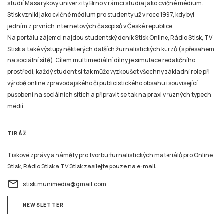
studií Masarykovy univerzity Brno v rámci studia jako cvičné médium.
Stisk vznikl jako cvičné médium pro studenty už v roce 1997, kdy byl
jedním z prvních internetových časopisů v České republice.
Na portálu zájemci najdou studentský deník Stisk Online, Rádio Stisk, TV
Stisk a také výstupy některých dalších žurnalistických kurzů (s přesahem
na sociální sítě). Cílem multimediální dílny je simulace redakčního
prostředí, každý student si tak může vyzkoušet všechny základní role při
výrobě online zpravodajského či publicistického obsahu i související
působení na sociálních sítích a připravit se tak na praxi v různých typech
médií.
TIRÁŽ
Tiskové zprávy a náměty pro tvorbu žurnalistických materiálů pro Online
Stisk, Rádio Stisk a TV Stisk zasílejte pouze na e-mail:
email
stisk.munimedia@gmail.com
NEWSLETTER