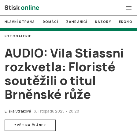
HLAVNÍ STRANA
DOMÁCÍ
ZAHRANIČÍ
NÁZORY
EKONOMI
search
FOTOGALERIE
#
MUNI
AUDIO: Vila Stiassni
#
Brno
rozkvetla: Floristé
#
volby
soutěžili o titul
login
PŘIHLÁSIT SE
Brněnské růže
Zapomněli jste heslo?
Založit nový účet
Eliška Straková
8. listopadu 2025 • 20:28
ZPĚT NA ČLÁNEK