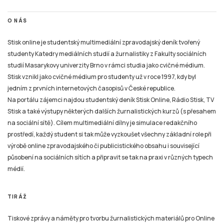
O NÁS
Stisk online je studentský multimediální zpravodajský deník tvořený
studenty Katedry mediálních studií a žurnalistiky z Fakulty sociálních
studií Masarykovy univerzity Brno v rámci studia jako cvičné médium.
Stisk vznikl jako cvičné médium pro studenty už v roce 1997, kdy byl
jedním z prvních internetových časopisů v České republice.
Na portálu zájemci najdou studentský deník Stisk Online, Rádio Stisk, TV
Stisk a také výstupy některých dalších žurnalistických kurzů (s přesahem
na sociální sítě). Cílem multimediální dílny je simulace redakčního
prostředí, každý student si tak může vyzkoušet všechny základní role při
výrobě online zpravodajského či publicistického obsahu i související
působení na sociálních sítích a připravit se tak na praxi v různých typech
médií.
TIRÁŽ
Tiskové zprávy a náměty pro tvorbu žurnalistických materiálů pro Online