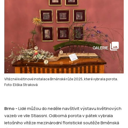
collections
GALERIE
Vítězné květinové instalace Brněnské růže 2025, které vybrala porota.
Foto: Eliška Straková
Brno -
Lidé můžou do neděle navštívit výstavu květinových
vazeb ve vile Stiassni. Odborná porota v pátek vybrala
letošního vítěze mezinárodní floristické soutěže Brněnská