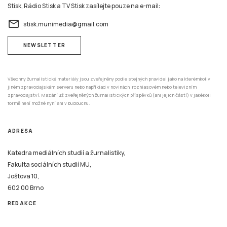
Stisk, Rádio Stisk a TV Stisk zasílejte pouze na e-mail:
email
stisk.munimedia@gmail.com
NEWSLETTER
Všechny žurnalistické materiály jsou zveřejněny podle stejných pravidel jako na kterémkoliv
jiném zpravodajském serveru nebo například v novinách, rozhlasovém nebo televizním
zpravodajství. Mazání už zveřejněných žurnalistických příspěvků (ani jejich částí) v jakékoli
formě není možné nyní ani v budoucnu.
ADRESA
Katedra mediálních studií a žurnalistiky,
Fakulta sociálních studií MU,
Joštova 10,
602 00 Brno
REDAKCE