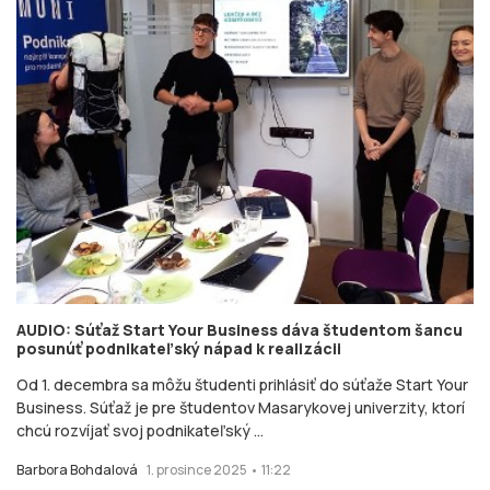
AUDIO: Súťaž Start Your Business dáva študentom šancu
posunúť podnikateľský nápad k realizácii
Od 1. decembra sa môžu študenti prihlásiť do súťaže Start Your
Business. Súťaž je pre študentov Masarykovej univerzity, ktorí
chcú rozvíjať svoj podnikateľský ...
Barbora Bohdalová
1. prosince 2025 • 11:22