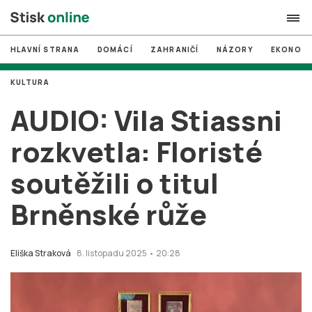
HLAVNÍ STRANA
DOMÁCÍ
ZAHRANIČÍ
NÁZORY
EKONOMI
search
KULTURA
#
MUNI
AUDIO: Vila Stiassni
#
Brno
rozkvetla: Floristé
#
volby
soutěžili o titul
login
PŘIHLÁSIT SE
Brněnské růže
Zapomněli jste heslo?
Založit nový účet
Eliška Straková
8. listopadu 2025 • 20:28