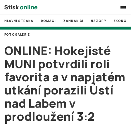
HLAVNÍ STRANA
DOMÁCÍ
ZAHRANIČÍ
NÁZORY
EKONOMI
search
FOTOGALERIE
#
MUNI
ONLINE: Hokejisté
#
Brno
MUNI potvrdili roli
#
volby
favorita a v napjatém
login
PŘIHLÁSIT SE
utkání porazili Ústí
Zapomněli jste heslo?
Založit nový účet
nad Labem v
prodloužení 3:2