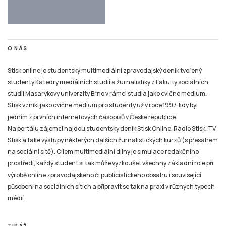
O NÁS
Stisk online je studentský multimediální zpravodajský deník tvořený
studenty Katedry mediálních studií a žurnalistiky z Fakulty sociálních
studií Masarykovy univerzity Brno v rámci studia jako cvičné médium.
Stisk vznikl jako cvičné médium pro studenty už v roce 1997, kdy byl
jedním z prvních internetových časopisů v České republice.
Na portálu zájemci najdou studentský deník Stisk Online, Rádio Stisk, TV
Stisk a také výstupy některých dalších žurnalistických kurzů (s přesahem
na sociální sítě). Cílem multimediální dílny je simulace redakčního
prostředí, každý student si tak může vyzkoušet všechny základní role při
výrobě online zpravodajského či publicistického obsahu i související
působení na sociálních sítích a připravit se tak na praxi v různých typech
médií.
TIRÁŽ
Tiskové zprávy a náměty pro tvorbu žurnalistických materiálů pro Online