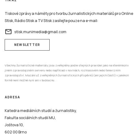
Stisk, Rádio Stisk a TV Stisk zasílejte pouze na e-mail:
email
stisk.munimedia@gmail.com
NEWSLETTER
Všechny žurnalistické materiály jsou zveřejněny podle stejných pravidel jako na kterémkoliv
jiném zpravodajském serveru nebo například v novinách, rozhlasovém nebo televizním
zpravodajství. Mazání už zveřejněných žurnalistických příspěvků (ani jejich částí) v jakékoli
formě není možné nyní ani v budoucnu.
ADRESA
Katedra mediálních studií a žurnalistiky,
Fakulta sociálních studií MU,
Joštova 10,
602 00 Brno
REDAKCE