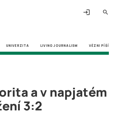
login
search
UNIVERZITA
LIVING JOURNALISM
VĚZNI PÍŠÍ
orita a v napjatém
žení 3:2