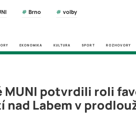
NI
#
Brno
#
volby
ZORY
EKONOMIKA
KULTURA
SPORT
ROZHOVORY
MUNI potvrdili roli fav
tí nad Labem v prodlou