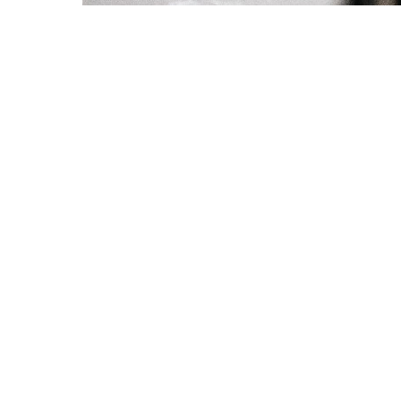
O NÁS
Stisk online je studentský multimediální zpravodajský deník t
mediálních studií a žurnalistiky z Fakulty sociálních studií Ma
studia jako cvičné médium. Stisk vznikl jako cvičné médium pro 
jedním z prvních internetových časopisů v České republice.
Na portálu zájemci najdou studentský deník Stisk Online, Rádio
některých dalších žurnalistických kurzů (s přesahem na sociál