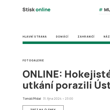
#
MU
HLAVNÍ STRANA
DOMÁCÍ
ZAHRANIČÍ
NÁ
FOTOGALERIE
ONLINE: Hokejisté 
utkání porazili Ús
Tomáš Přidal
31. října 2024 • 23:00
ZPĚT NA ČLÁNEK