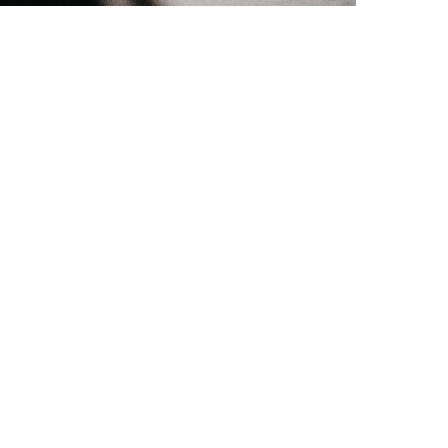
ADRESA
Katedra mediálních studií a žurnalistiky,
isk,
Fakulta sociálních studií MU,
a e-mail:
Joštova 10,
602 00 Brno