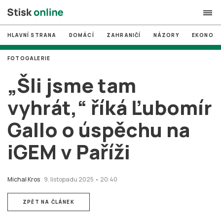
HLAVNÍ STRANA
DOMÁCÍ
ZAHRANIČÍ
NÁZORY
EKONOMI
search
FOTOGALERIE
#
MUNI
„Šli jsme tam
#
Brno
vyhrát,“ říká Ľubomír
#
volby
Gallo o úspěchu na
login
PŘIHLÁSIT SE
iGEM v Paříži
Zapomněli jste heslo?
Založit nový účet
Michal Kros
9. listopadu 2025 • 20:40
ZPĚT NA ČLÁNEK