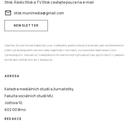
Stisk, Rádio Stisk a TV Stisk zasílejte pouze na e-mail:
email
stisk.munimedia@gmail.com
NEWSLETTER
Všechny žurnalistické materiály jsou zveřejněny podle stejných pravidel jako na kterémkoliv
jiném zpravodajském serveru nebo například v novinách, rozhlasovém nebo televizním
zpravodajství. Mazání už zveřejněných žurnalistických příspěvků (ani jejich částí) v jakékoli
formě není možné nyní ani v budoucnu.
ADRESA
Katedra mediálních studií a žurnalistiky,
Fakulta sociálních studií MU,
Joštova 10,
602 00 Brno
REDAKCE