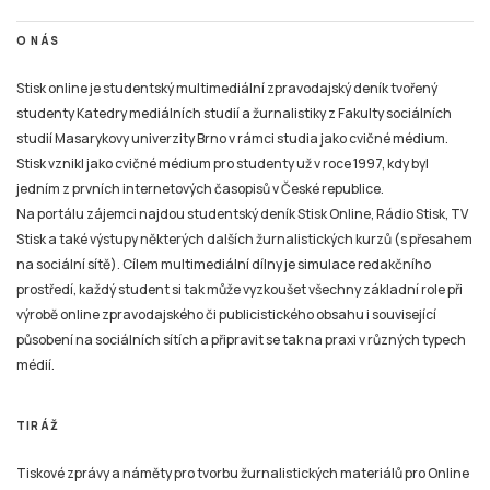
O NÁS
Stisk online je studentský multimediální zpravodajský deník tvořený
studenty Katedry mediálních studií a žurnalistiky z Fakulty sociálních
studií Masarykovy univerzity Brno v rámci studia jako cvičné médium.
Stisk vznikl jako cvičné médium pro studenty už v roce 1997, kdy byl
jedním z prvních internetových časopisů v České republice.
Na portálu zájemci najdou studentský deník Stisk Online, Rádio Stisk, TV
Stisk a také výstupy některých dalších žurnalistických kurzů (s přesahem
na sociální sítě). Cílem multimediální dílny je simulace redakčního
prostředí, každý student si tak může vyzkoušet všechny základní role při
výrobě online zpravodajského či publicistického obsahu i související
působení na sociálních sítích a připravit se tak na praxi v různých typech
médií.
TIRÁŽ
Tiskové zprávy a náměty pro tvorbu žurnalistických materiálů pro Online