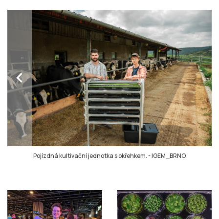
chevron_left
Pojízdná kultivační jednotka s okřehkem.
-
IGEM_BRNO