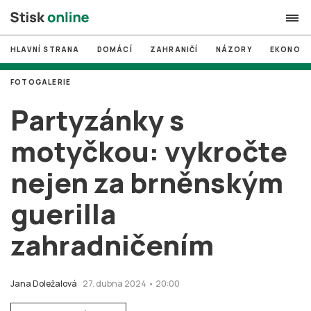
HLAVNÍ STRANA
DOMÁCÍ
ZAHRANIČÍ
NÁZORY
EKONOMI
search
FOTOGALERIE
#
MUNI
Partyzánky s
#
Brno
motyčkou: vykročte
#
volby
nejen za brněnským
login
PŘIHLÁSIT SE
guerilla
Zapomněli jste heslo?
Založit nový účet
zahradničením
Jana Doležalová
27. dubna 2024 • 20:00