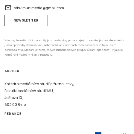
email
stisk.munimedia@gmail.com
NEWSLETTER
Všechny žurnalistické materiály jsou zveřejněny podle stejných pravidel jako na kterémkoliv
jiném zpravodajském serveru nebo například v novinách, rozhlasovém nebo televizním
zpravodajství. Mazání už zveřejněných žurnalistických příspěvků (ani jejich částí) v jakékoli
formě není možné nyní ani v budoucnu.
ADRESA
Katedra mediálních studií a žurnalistiky,
Fakulta sociálních studií MU,
Joštova 10,
602 00 Brno
REDAKCE