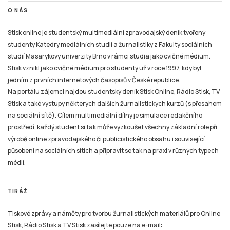
O NÁS
Stisk online je studentský multimediální zpravodajský deník tvořený
studenty Katedry mediálních studií a žurnalistiky z Fakulty sociálních
studií Masarykovy univerzity Brno v rámci studia jako cvičné médium.
Stisk vznikl jako cvičné médium pro studenty už v roce 1997, kdy byl
jedním z prvních internetových časopisů v České republice.
Na portálu zájemci najdou studentský deník Stisk Online, Rádio Stisk, TV
Stisk a také výstupy některých dalších žurnalistických kurzů (s přesahem
na sociální sítě). Cílem multimediální dílny je simulace redakčního
prostředí, každý student si tak může vyzkoušet všechny základní role při
výrobě online zpravodajského či publicistického obsahu i související
působení na sociálních sítích a připravit se tak na praxi v různých typech
médií.
TIRÁŽ
Tiskové zprávy a náměty pro tvorbu žurnalistických materiálů pro Online
Stisk, Rádio Stisk a TV Stisk zasílejte pouze na e-mail: