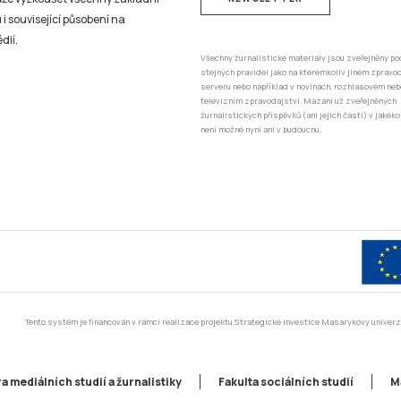
 i související působení na
dií.
Všechny žurnalistické materiály jsou zveřejněny po
stejných pravidel jako na kterémkoliv jiném zprav
serveru nebo například v novinách, rozhlasovém neb
televizním zpravodajství. Mazání už zveřejněných
žurnalistických příspěvků (ani jejich částí) v jakéko
není možné nyní ani v budoucnu.
Tento systém je financován v rámci realizace projektu Strategické investice Masarykovy unive
a mediálních studií a žurnalistiky
Fakulta sociálních studií
M