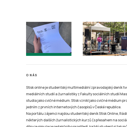
O NÁS
Stisk online je studentský multimediální zpravodajský deník t
mediálních studií a žurnalistiky z Fakulty sociálních studií Ma
studia jako cvičné médium. Stisk vznikl jako cvičné médium pro 
jedním z prvních internetových časopisů v České republice.
Na portálu zájemci najdou studentský deník Stisk Online, Rádio
některých dalších žurnalistických kurzů (s přesahem na sociál
dílny je simulace redakčního prostředí, každý student si tak 