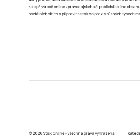
role při výrobě online zpravodajského či publicistického obsahu
sociálních sítích a připravit se tak na praxi v různých typech mé
© 2026 Stisk.Online – všechna práva vyhrazena
Katedr