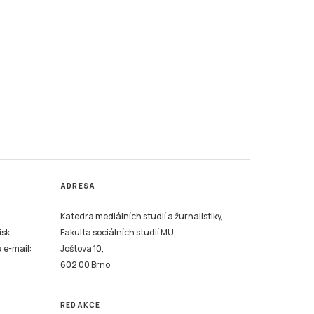
ADRESA
Katedra mediálních studií a žurnalistiky,
isk,
Fakulta sociálních studií MU,
a e-mail:
Joštova 10,
602 00 Brno
REDAKCE