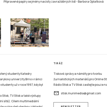
Připravené papíry se jmény nacisty zavražděných lidí
-
Barbora Oplatková
TIRÁŽ
vořený studenty Katedry
Tiskové zprávy a náměty pro tvorbu
sarykovy univerzity Brno v rámci
žurnalistických materiálů pro Online St
studenty už v roce 1997, kdy byl
Rádio Stisk a TV Stisk zasílejte pouze n
email
stisk.munimedia@gmail.com
 Stisk, TV Stisk a také výstupy
ní sítě). Cílem multimediální
může vyzkoušet všechny základní
NEWSLETTER