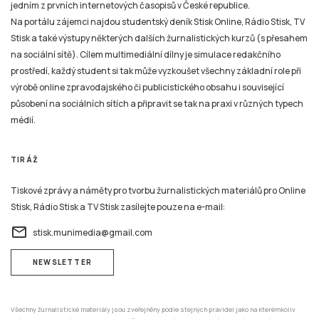
jedním z prvních internetových časopisů v České republice.
Na portálu zájemci najdou studentský deník Stisk Online, Rádio Stisk, TV
Stisk a také výstupy některých dalších žurnalistických kurzů (s přesahem
na sociální sítě). Cílem multimediální dílny je simulace redakčního
prostředí, každý student si tak může vyzkoušet všechny základní role při
výrobě online zpravodajského či publicistického obsahu i související
působení na sociálních sítích a připravit se tak na praxi v různých typech
médií.
TIRÁŽ
Tiskové zprávy a náměty pro tvorbu žurnalistických materiálů pro Online
Stisk, Rádio Stisk a TV Stisk zasílejte pouze na e-mail:
email
stisk.munimedia@gmail.com
NEWSLETTER
Všechny žurnalistické materiály jsou zveřejněny podle stejných pravidel jako na kterémkoliv