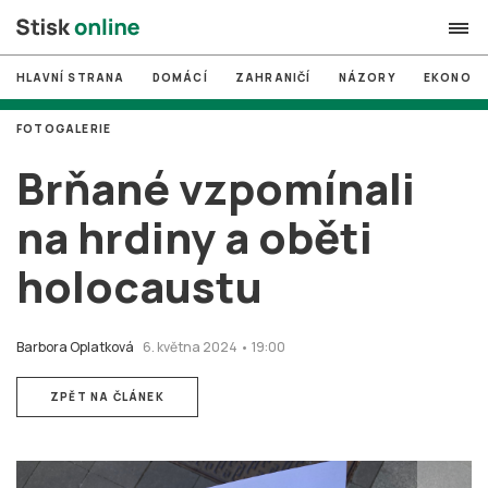
HLAVNÍ STRANA
DOMÁCÍ
ZAHRANIČÍ
NÁZORY
EKONOMI
search
FOTOGALERIE
#
MUNI
Brňané vzpomínali
#
Brno
na hrdiny a oběti
#
volby
holocaustu
login
PŘIHLÁSIT SE
Zapomněli jste heslo?
Barbora Oplatková
6. května 2024 • 19:00
Založit nový účet
ZPĚT NA ČLÁNEK