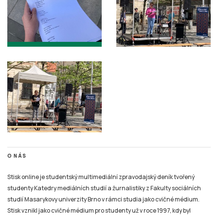
O NÁS
Stisk online je studentský multimediální zpravodajský deník tvořený
studenty Katedry mediálních studií a žurnalistiky z Fakulty sociálních
studií Masarykovy univerzity Brno v rámci studia jako cvičné médium.
Stisk vznikl jako cvičné médium pro studenty už v roce 1997, kdy byl