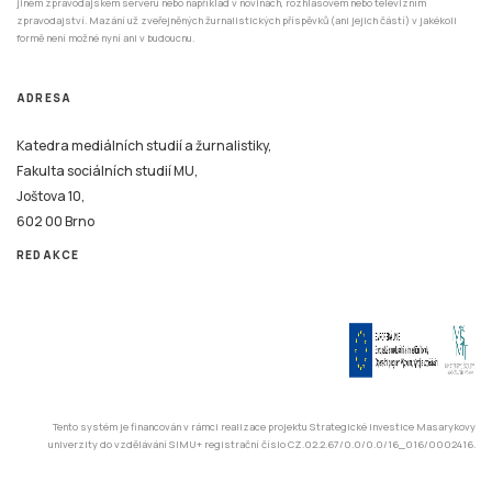
jiném zpravodajském serveru nebo například v novinách, rozhlasovém nebo televizním
zpravodajství. Mazání už zveřejněných žurnalistických příspěvků (ani jejich částí) v jakékoli
formě není možné nyní ani v budoucnu.
ADRESA
Katedra mediálních studií a žurnalistiky,
Fakulta sociálních studií MU,
Joštova 10,
602 00 Brno
REDAKCE
Tento systém je financován v rámci realizace projektu Strategické investice Masarykovy
univerzity do vzdělávání SIMU+ registrační číslo CZ.02.2.67/0.0/0.0/16_016/0002416.