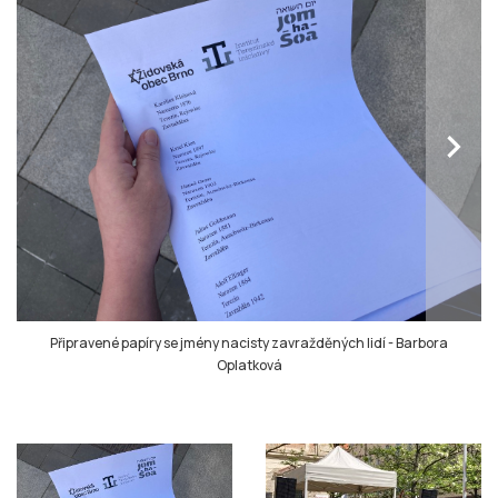
chevron_right
Připravené papíry se jmény nacisty zavražděných lidí
-
Barbora
Oplatková