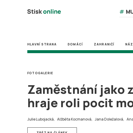
#
MU
HLAVNÍ STRANA
DOMÁCÍ
ZAHRANIČÍ
NÁ
FOTOGALERIE
Zaměstnání jako z
hraje roli pocit m
Julie Lubojacká,
Alžběta Kocmanová,
Jana Doležalová,
Ana
ZPĚT NA ČLÁNEK