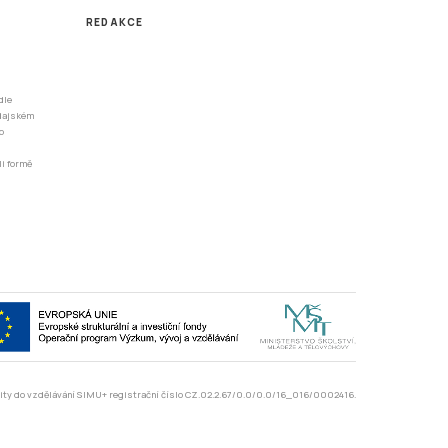
REDAKCE
dle
odajském
o
li formě
rzity do vzdělávání SIMU+ registrační číslo CZ.02.2.67/0.0/0.0/16_016/0002416.