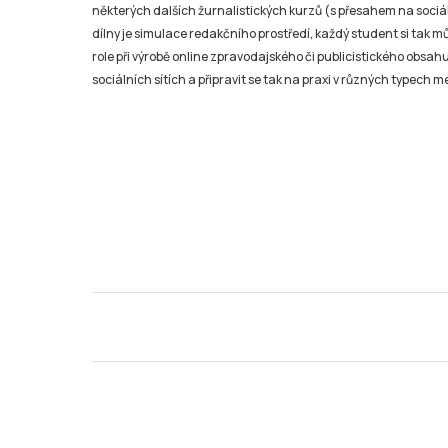
některých dalších žurnalistických kurzů (s přesahem na sociál
dílny je simulace redakčního prostředí, každý student si tak 
role při výrobě online zpravodajského či publicistického obsahu
sociálních sítích a připravit se tak na praxi v různých typech mé