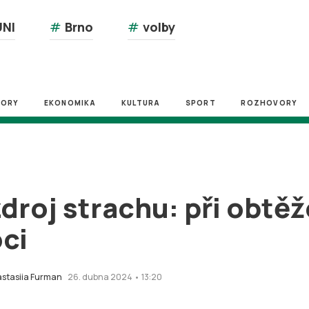
NI
#
Brno
#
volby
ZORY
EKONOMIKA
KULTURA
SPORT
ROZHOVORY
droj strachu: při obtě
oci
stasiia Furman
26. dubna 2024 • 13:20