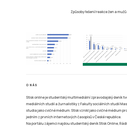
Způsoby řešení/reakce žen a mužů n
O NÁS
Stisk online je studentský multimediální zpravodajský deník t
mediálních studií a žurnalistiky z Fakulty sociálních studií Ma
studia jako cvičné médium. Stisk vznikl jako cvičné médium pro 
jedním z prvních internetových časopisů v České republice.
Na portálu zájemci najdou studentský deník Stisk Online, Rádio