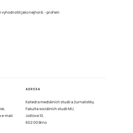
vyhodnotili jako nejhorší.
-
proFem
ADRESA
Katedra mediálních studií a žurnalistiky,
isk,
Fakulta sociálních studií MU,
a e-mail:
Joštova 10,
602 00 Brno