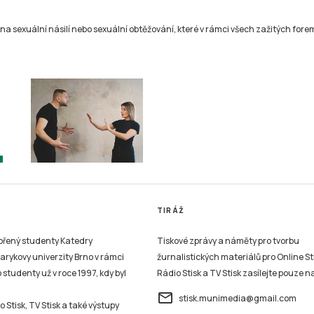
a sexuální násilí nebo sexuální obtěžování, které v rámci všech zažitých forem 
TIRÁŽ
vořený studenty Katedry
Tiskové zprávy a náměty pro tvorbu
sarykovy univerzity Brno v rámci
žurnalistických materiálů pro Online St
studenty už v roce 1997, kdy byl
Rádio Stisk a TV Stisk zasílejte pouze n
email
stisk.munimedia@gmail.com
 Stisk, TV Stisk a také výstupy