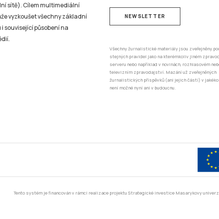
ní sítě). Cílem multimediální
může vyzkoušet všechny základní
NEWSLETTER
 i související působení na
dií.
Všechny žurnalistické materiály jsou zveřejněny po
stejných pravidel jako na kterémkoliv jiném zprav
serveru nebo například v novinách, rozhlasovém neb
televizním zpravodajství. Mazání už zveřejněných
žurnalistických příspěvků (ani jejich částí) v jakéko
není možné nyní ani v budoucnu.
Tento systém je financován v rámci realizace projektu Strategické investice Masarykovy unive