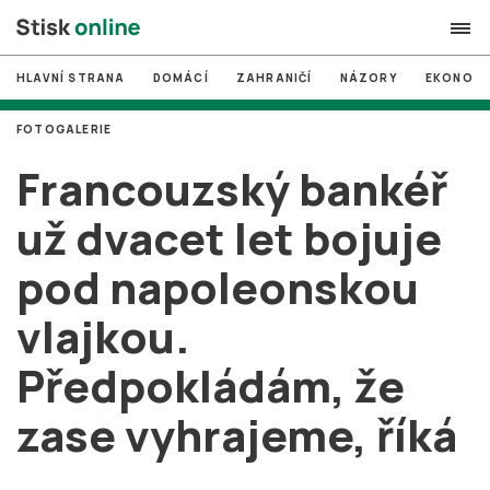
HLAVNÍ STRANA
DOMÁCÍ
ZAHRANIČÍ
NÁZORY
EKONOMI
search
FOTOGALERIE
#
MUNI
Francouzský bankéř
#
Brno
už dvacet let bojuje
#
volby
pod napoleonskou
login
PŘIHLÁSIT SE
vlajkou.
Zapomněli jste heslo?
Založit nový účet
Předpokládám, že
zase vyhrajeme, říká