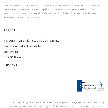
Všechny žurnalistické materiály jsou zveřejněny podle stejných pravidel jako na kterémkoliv
jiném zpravodajském serveru nebo například v novinách, rozhlasovém nebo televizním
zpravodajství. Mazání už zveřejněných žurnalistických příspěvků (ani jejich částí) v jakékoli
formě není možné nyní ani v budoucnu.
ADRESA
Katedra mediálních studií a žurnalistiky,
Fakulta sociálních studií MU,
Joštova 10,
602 00 Brno
REDAKCE
Tento systém je financován v rámci realizace projektu Strategické investice Masarykovy
univerzity do vzdělávání SIMU+ registrační číslo CZ.02.2.67/0.0/0.0/16_016/0002416.