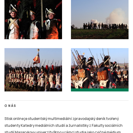
O NÁS
Stisk online je studentský multimediální zpravodajský deník tvořený
studenty Katedry mediálních studií a žurnalistiky z Fakulty sociálních
studií Masarykovy univerzity Brno v rámci studia jako cvičné médium.