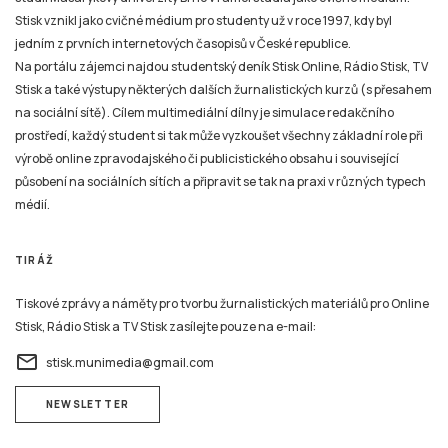
Stisk vznikl jako cvičné médium pro studenty už v roce 1997, kdy byl
jedním z prvních internetových časopisů v České republice.
Na portálu zájemci najdou studentský deník Stisk Online, Rádio Stisk, TV
Stisk a také výstupy některých dalších žurnalistických kurzů (s přesahem
na sociální sítě). Cílem multimediální dílny je simulace redakčního
prostředí, každý student si tak může vyzkoušet všechny základní role při
výrobě online zpravodajského či publicistického obsahu i související
působení na sociálních sítích a připravit se tak na praxi v různých typech
médií.
TIRÁŽ
Tiskové zprávy a náměty pro tvorbu žurnalistických materiálů pro Online
Stisk, Rádio Stisk a TV Stisk zasílejte pouze na e-mail:
email
stisk.munimedia@gmail.com
NEWSLETTER