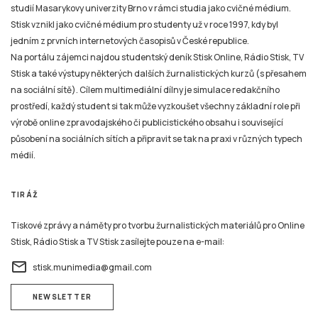
studií Masarykovy univerzity Brno v rámci studia jako cvičné médium.
Stisk vznikl jako cvičné médium pro studenty už v roce 1997, kdy byl
jedním z prvních internetových časopisů v České republice.
Na portálu zájemci najdou studentský deník Stisk Online, Rádio Stisk, TV
Stisk a také výstupy některých dalších žurnalistických kurzů (s přesahem
na sociální sítě). Cílem multimediální dílny je simulace redakčního
prostředí, každý student si tak může vyzkoušet všechny základní role při
výrobě online zpravodajského či publicistického obsahu i související
působení na sociálních sítích a připravit se tak na praxi v různých typech
médií.
TIRÁŽ
Tiskové zprávy a náměty pro tvorbu žurnalistických materiálů pro Online
Stisk, Rádio Stisk a TV Stisk zasílejte pouze na e-mail:
email
stisk.munimedia@gmail.com
NEWSLETTER