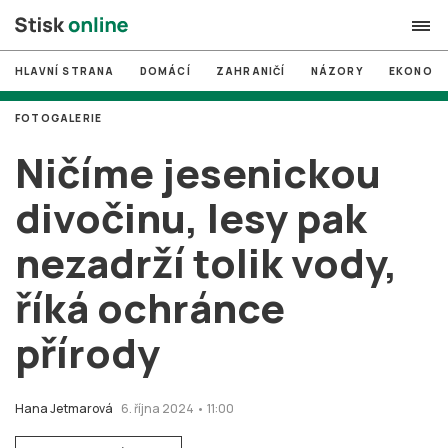
HLAVNÍ STRANA
DOMÁCÍ
ZAHRANIČÍ
NÁZORY
EKONOMI
search
FOTOGALERIE
#
MUNI
Ničíme jesenickou
#
Brno
divočinu, lesy pak
#
volby
nezadrží tolik vody,
login
PŘIHLÁSIT SE
říká ochránce
Zapomněli jste heslo?
Založit nový účet
přírody
Hana Jetmarová
6. října 2024 • 11:00