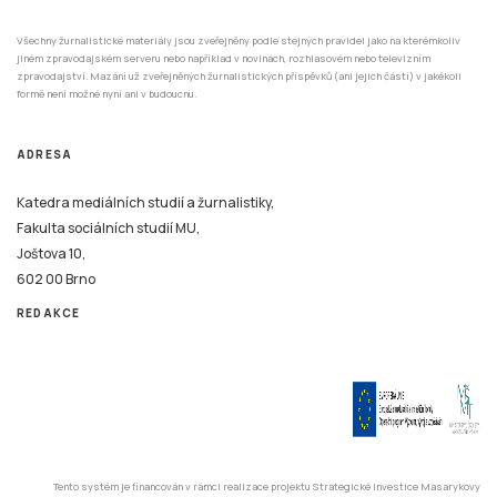
Všechny žurnalistické materiály jsou zveřejněny podle stejných pravidel jako na kterémkoliv
jiném zpravodajském serveru nebo například v novinách, rozhlasovém nebo televizním
zpravodajství. Mazání už zveřejněných žurnalistických příspěvků (ani jejich částí) v jakékoli
formě není možné nyní ani v budoucnu.
ADRESA
Katedra mediálních studií a žurnalistiky,
Fakulta sociálních studií MU,
Joštova 10,
602 00 Brno
REDAKCE
Tento systém je financován v rámci realizace projektu Strategické investice Masarykovy