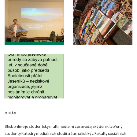
O NÁS
Stisk online je studentský multimediální zpravodajský deník tvořený
studenty Katedry mediálních studií a žurnalistiky z Fakulty sociálních